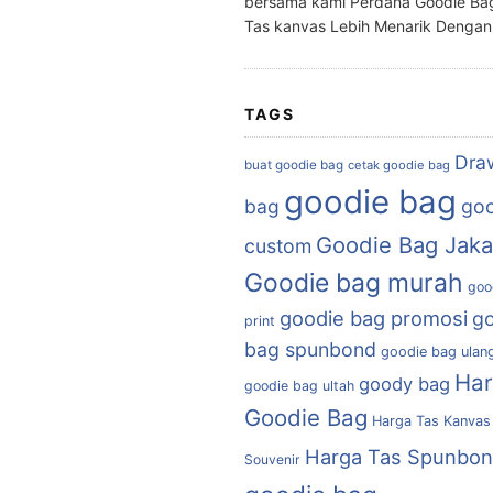
bersama kami Perdana Goodie Ba
Tas kanvas Lebih Menarik Denga
TAGS
Dra
buat goodie bag
cetak goodie bag
goodie bag
bag
goo
Goodie Bag Jaka
custom
Goodie bag murah
goo
goodie bag promosi
g
print
bag spunbond
goodie bag ulan
Ha
goody bag
goodie bag ultah
Goodie Bag
Harga Tas Kanvas
Harga Tas Spunbo
Souvenir