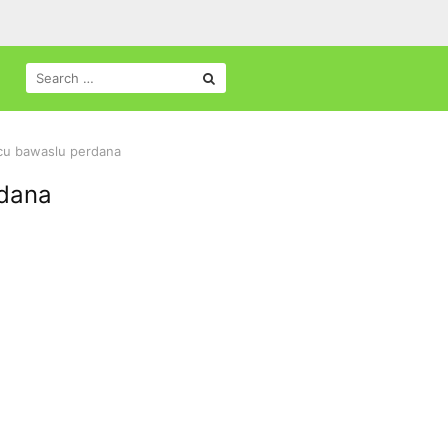
SEARCH
FOR:
cu bawaslu perdana
rdana