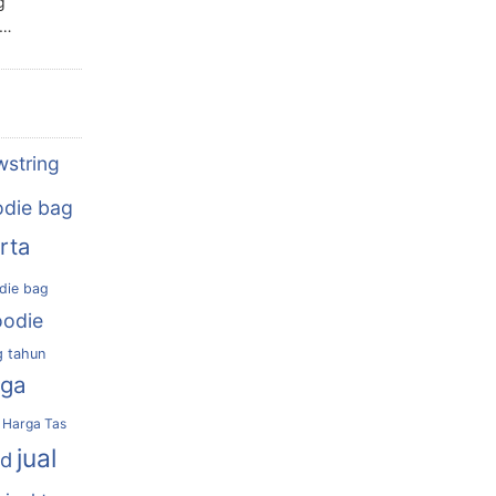
g
n…
wstring
die bag
rta
die bag
oodie
g tahun
rga
Harga Tas
jual
nd