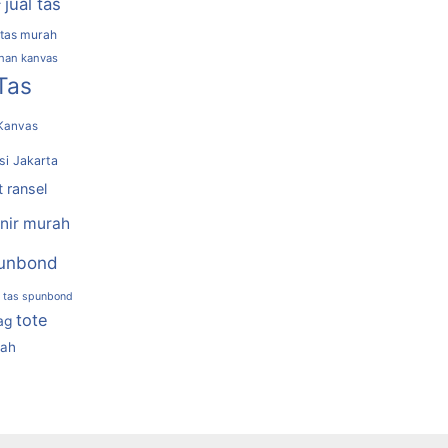
jual tas
r
 tas murah
ahan kanvas
Tas
Kanvas
si Jakarta
t ransel
nir murah
unbond
tas spunbond
tote
ag
rah