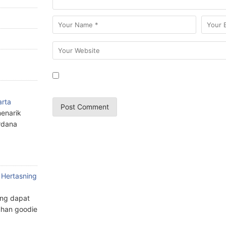
arta
enarik
rdana
 Hertasning
ang dapat
han goodie