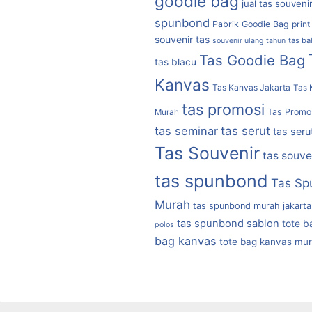
goodie bag
jual tas souveni
spunbond
Pabrik Goodie Bag
print
souvenir tas
tas b
souvenir ulang tahun
Tas Goodie Bag
tas blacu
Kanvas
Tas Kanvas Jakarta
Tas 
tas promosi
Tas Promo
Murah
tas serut
tas seminar
tas seru
Tas Souvenir
tas souve
tas spunbond
Tas Sp
Murah
tas spunbond murah jakarta
tas spunbond sablon
tote b
polos
bag kanvas
tote bag kanvas mu