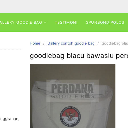
ALLERY GOODIE BAG
TESTIMONI
SPUNBOND POLOS
Home
Gallery contoh goodie bag
goodiebag bla
goodiebag blacu bawaslu pe
anggrahan,