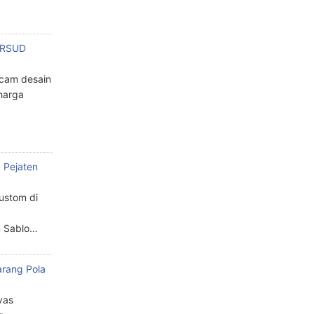
n RSUD
cam desain
harga
 Pejaten
custom di
n Sablo…
arang Pola
a
vas