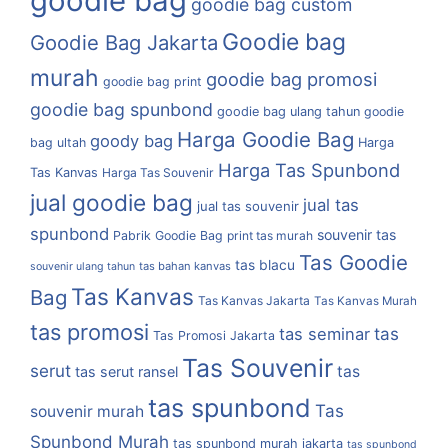
goodie bag
goodie bag custom
Goodie bag
Goodie Bag Jakarta
murah
goodie bag promosi
goodie bag print
goodie bag spunbond
goodie bag ulang tahun
goodie
Harga Goodie Bag
goody bag
bag ultah
Harga
Harga Tas Spunbond
Tas Kanvas
Harga Tas Souvenir
jual goodie bag
jual tas
jual tas souvenir
spunbond
souvenir tas
Pabrik Goodie Bag
print tas murah
Tas Goodie
tas blacu
tas bahan kanvas
souvenir ulang tahun
Tas Kanvas
Bag
Tas Kanvas Jakarta
Tas Kanvas Murah
tas promosi
tas
tas seminar
Tas Promosi Jakarta
Tas Souvenir
serut
tas
tas serut ransel
tas spunbond
Tas
souvenir murah
Spunbond Murah
tas spunbond murah jakarta
tas spunbond