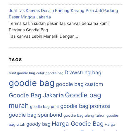
Jual Tas Kanvas Desain Printing Karang Pola Jati Padang
Pasar Minggu Jakarta
Terima kasih sudah pesan tas kanvas bersama kami
Perdana Goodie Bag
Tas kanvas Lebih Menarik Dengan…
TAGS
Drawstring bag
buat goodie bag
cetak goodie bag
goodie bag
goodie bag custom
Goodie bag
Goodie Bag Jakarta
murah
goodie bag promosi
goodie bag print
goodie bag spunbond
goodie bag ulang tahun
goodie
Harga Goodie Bag
goody bag
bag ultah
Harga