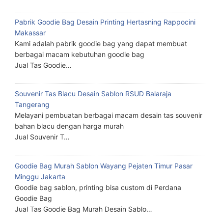
Pabrik Goodie Bag Desain Printing Hertasning Rappocini
Makassar
Kami adalah pabrik goodie bag yang dapat membuat
berbagai macam kebutuhan goodie bag
Jual Tas Goodie…
Souvenir Tas Blacu Desain Sablon RSUD Balaraja
Tangerang
Melayani pembuatan berbagai macam desain tas souvenir
bahan blacu dengan harga murah
Jual Souvenir T…
Goodie Bag Murah Sablon Wayang Pejaten Timur Pasar
Minggu Jakarta
Goodie bag sablon, printing bisa custom di Perdana
Goodie Bag
Jual Tas Goodie Bag Murah Desain Sablo…