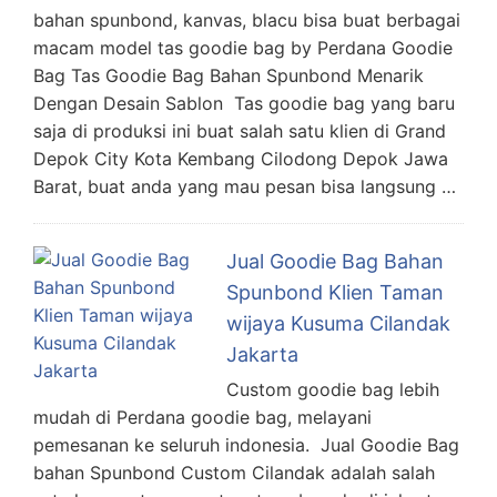
bahan spunbond, kanvas, blacu bisa buat berbagai
macam model tas goodie bag by Perdana Goodie
Bag Tas Goodie Bag Bahan Spunbond Menarik
Dengan Desain Sablon Tas goodie bag yang baru
saja di produksi ini buat salah satu klien di Grand
Depok City Kota Kembang Cilodong Depok Jawa
Barat, buat anda yang mau pesan bisa langsung …
Jual Goodie Bag Bahan
Spunbond Klien Taman
wijaya Kusuma Cilandak
Jakarta
Custom goodie bag lebih
mudah di Perdana goodie bag, melayani
pemesanan ke seluruh indonesia. Jual Goodie Bag
bahan Spunbond Custom Cilandak adalah salah