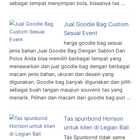
sebagai tempat menyimpan bola, biasanya tas …
Jual Goodie Bag Custom
Sesuai Event
harga goodie bag sesuai
jenis bahan Jual Goodie Bag Dengan Sablon Dan
Polos Anda bisa memilih berbagai tempat yang
menawarkan dan jual goodie bag dengan berbagai
macam jenis bahan, ukuran dan desain yang
digunakan. Goodie bag banyak digunakan dan pilih
sebagai buah tangan maupun souvenir tas yang
menarik. Pilihan dan macam dari goodie bag pun …
Tas spunbond Horison
untuk klien di Legian Bali
Tas Spunbond tidak sama