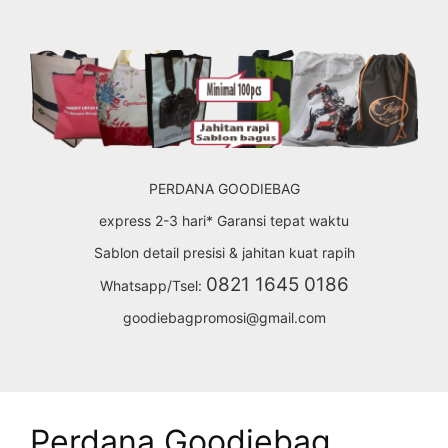
Skip
to
content
PERDANA GOODIEBAG
express 2-3 hari* Garansi tepat waktu
Sablon detail presisi & jahitan kuat rapih
0821 1645 0186
Whatsapp/Tsel:
goodiebagpromosi@gmail.com
Perdana Goodiebag