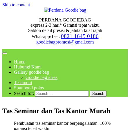
Skip to content
PERDANA GOODIEBAG
express 2-3 hari* Garansi tepat waktu
Sablon detail presisi & jahitan kuat rapih
0821 1645 0186
Whatsapp/Tsel:
goodiebagpromosi@gmail.com
Home
Hubungi Kami
Gallery goodie bag
Goodie bag ideas
Testimoni
Spunbond polos
Search for:
Tas Seminar dan Tas Kantor Murah
Pembuatan tas seminar kantor berpengalaman. 100%
garansi tepat waktu.