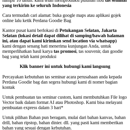
hampir 10 tahun. kami telah memproduksi puluhan ribu
tas seminar
yang terkirim ke seluruh Indonesia
Cara termudah cari alamat: buka google maps atau aplikasi gojek
online lalu ketik Perdana Goodie Bag
Kantor pusat kami berlokasi di
Petukangan Selatan, Jakarta
Selatan (lokasi detail dapat dilihat di samping/bawah halaman
ini, atau dapat kami kirimkan send location via whatsapp)
kami dengan senang hati menerima kunjungan Anda, untuk
memperlihatkan hasil karya
tas promosi
, tas souvenir, dan goodie
bag yang telah kami produksi
Klik banner ini untuk hubungi kami langsung
Percayakan kebutuhan tas seminar acara perusahaan anda kepada
Perdana Goodie bag dan segera hubungi kami di nomer bagian
kontak
Untuk pembuatan tas seminar custom, kami membutuhkan File logo
Vector baik dalam format AI atau Photoshop. Kami bisa melayani
pembuatan express dalam 3 hari*
Untuk pilihan Bahan pun beragam, mulai dari bahan kanvas, bahan
drill, bahan ripstop, bahan dinier. dll. yang pasti kami memberikan
bahan yang sesuai dengan kebutuhan.