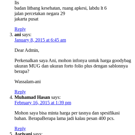
Iis
badan litbang kesehatan, ruang apkesi, labdu lt 6
jalan percetakan negara 29
jakarta pusat
Reply
ani
says:
January 8, 2015 at 6:45 am
Dear Admin,
Perkenalkan saya Ani, mohon infonya untuk harga goodybag
ukuran MUG dan ukuran forto folio plus dengan sablonnya
berapa?
Wassalam-ani
Reply
Muhamad Hasan
says:
February 16, 2015 at 1:39 pm
Mohon saya bisa minta harga per tasnya dan spesifikasi
bahan. BerapaBerapa lama jadi kalau pesan 400 pcs.
Reply
Asriyani
says: