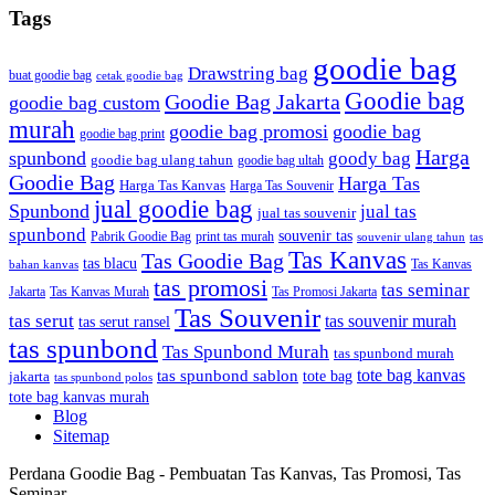
Tags
goodie bag
Drawstring bag
buat goodie bag
cetak goodie bag
Goodie bag
Goodie Bag Jakarta
goodie bag custom
murah
goodie bag promosi
goodie bag
goodie bag print
Harga
spunbond
goody bag
goodie bag ulang tahun
goodie bag ultah
Goodie Bag
Harga Tas
Harga Tas Kanvas
Harga Tas Souvenir
jual goodie bag
Spunbond
jual tas
jual tas souvenir
spunbond
souvenir tas
Pabrik Goodie Bag
print tas murah
tas
souvenir ulang tahun
Tas Kanvas
Tas Goodie Bag
tas blacu
Tas Kanvas
bahan kanvas
tas promosi
tas seminar
Jakarta
Tas Promosi Jakarta
Tas Kanvas Murah
Tas Souvenir
tas serut
tas souvenir murah
tas serut ransel
tas spunbond
Tas Spunbond Murah
tas spunbond murah
tote bag kanvas
tas spunbond sablon
tote bag
jakarta
tas spunbond polos
tote bag kanvas murah
Blog
Sitemap
Perdana Goodie Bag - Pembuatan Tas Kanvas, Tas Promosi, Tas
Seminar