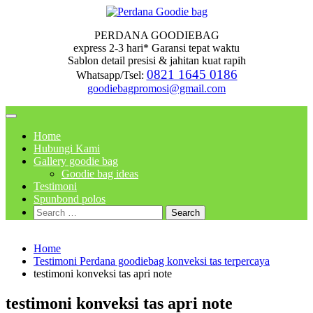
Skip
to
PERDANA GOODIEBAG
content
express 2-3 hari* Garansi tepat waktu
Sablon detail presisi & jahitan kuat rapih
0821 1645 0186
Whatsapp/Tsel:
goodiebagpromosi@gmail.com
Home
Hubungi Kami
Gallery goodie bag
Goodie bag ideas
Testimoni
Spunbond polos
Search
for:
Home
Testimoni Perdana goodiebag konveksi tas terpercaya
testimoni konveksi tas apri note
testimoni konveksi tas apri note