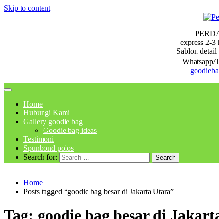
Skip to content
PERD
express 2-3 
Sablon detail 
Whatsapp/T
goodieb
Home
Hubungi Kami
Gallery goodie bag
Goodie bag ideas
Testimoni
Spunbond polos
Search for:
Home
Posts tagged “goodie bag besar di Jakarta Utara”
Tag:
goodie bag besar di Jakart