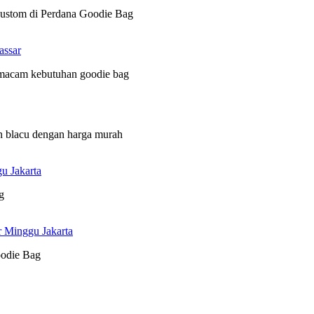
 custom di Perdana Goodie Bag
assar
 macam kebutuhan goodie bag
n blacu dengan harga murah
u Jakarta
g
r Minggu Jakarta
oodie Bag