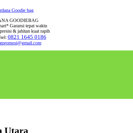
ANA GOODIEBAG
hari* Garansi tepat waktu
presisi & jahitan kuat rapih
0821 1645 0186
sel:
agpromosi@gmail.com
a Utara