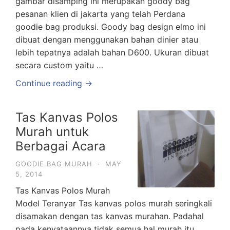
gambar disamping ini merupakan goody bag
pesanan klien di jakarta yang telah Perdana
goodie bag produksi. Goody bag design elmo ini
dibuat dengan menggunakan bahan dinier atau
lebih tepatnya adalah bahan D600. Ukuran dibuat
secara custom yaitu …
Continue reading →
Tas Kanvas Polos
Murah untuk
Berbagai Acara
GOODIE BAG MURAH
·
MAY
5, 2014
Tas Kanvas Polos Murah
Model Teranyar Tas kanvas polos murah seringkali
disamakan dengan tas kanvas murahan. Padahal
pada kenyataannya tidak semua hal murah itu