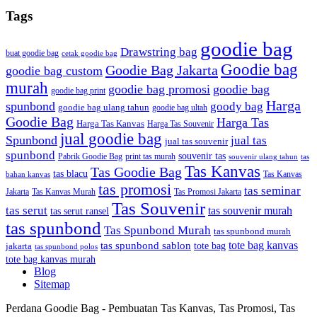
Tags
goodie bag
Drawstring bag
buat goodie bag
cetak goodie bag
Goodie bag
Goodie Bag Jakarta
goodie bag custom
murah
goodie bag promosi
goodie bag
goodie bag print
Harga
spunbond
goody bag
goodie bag ulang tahun
goodie bag ultah
Goodie Bag
Harga Tas
Harga Tas Kanvas
Harga Tas Souvenir
jual goodie bag
Spunbond
jual tas
jual tas souvenir
spunbond
souvenir tas
Pabrik Goodie Bag
print tas murah
tas
souvenir ulang tahun
Tas Kanvas
Tas Goodie Bag
tas blacu
Tas Kanvas
bahan kanvas
tas promosi
tas seminar
Jakarta
Tas Promosi Jakarta
Tas Kanvas Murah
Tas Souvenir
tas serut
tas souvenir murah
tas serut ransel
tas spunbond
Tas Spunbond Murah
tas spunbond murah
tote bag kanvas
tas spunbond sablon
tote bag
jakarta
tas spunbond polos
tote bag kanvas murah
Blog
Sitemap
Perdana Goodie Bag - Pembuatan Tas Kanvas, Tas Promosi, Tas