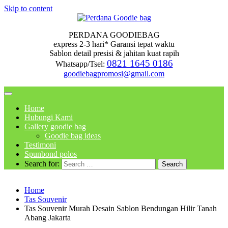
Skip to content
PERDANA GOODIEBAG
express 2-3 hari* Garansi tepat waktu
Sablon detail presisi & jahitan kuat rapih
0821 1645 0186
Whatsapp/Tsel:
goodiebagpromosi@gmail.com
Home
Hubungi Kami
Gallery goodie bag
Goodie bag ideas
Testimoni
Spunbond polos
Search for:
Home
Tas Souvenir
Tas Souvenir Murah Desain Sablon Bendungan Hilir Tanah
Abang Jakarta