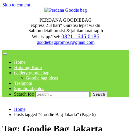
Skip to content
PERDANA GOODIEBAG
express 2-3 hari* Garansi tepat waktu
Sablon detail presisi & jahitan kuat rapih
0821 1645 0186
Whatsapp/Tsel:
goodiebagpromosi@gmail.com
Home
Hubungi Kami
Gallery goodie bag
Goodie bag ideas
Testimoni
Spunbond polos
Search for:
Home
Posts tagged “Goodie Bag Jakarta” (Page 6)
Tag:
Goodie Bag Jakarta