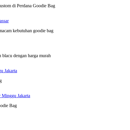
 custom di Perdana Goodie Bag
assar
 macam kebutuhan goodie bag
n blacu dengan harga murah
u Jakarta
g
r Minggu Jakarta
oodie Bag