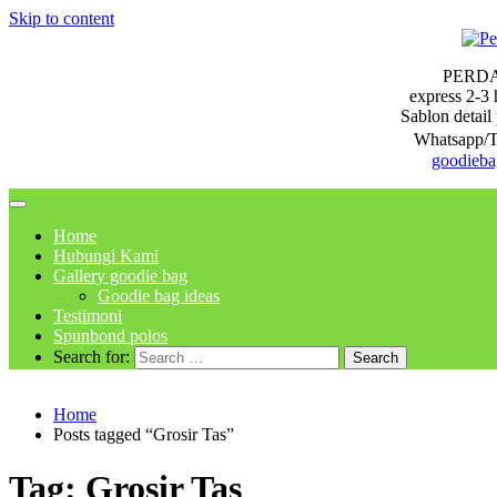
Skip to content
PERD
express 2-3 
Sablon detail 
Whatsapp/T
goodieb
Home
Hubungi Kami
Gallery goodie bag
Goodie bag ideas
Testimoni
Spunbond polos
Search for:
Home
Posts tagged “Grosir Tas”
Tag:
Grosir Tas