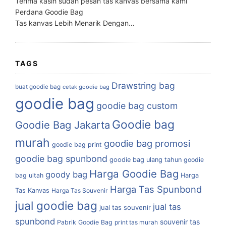
Terima kasih sudah pesan tas kanvas bersama kami
Perdana Goodie Bag
Tas kanvas Lebih Menarik Dengan…
TAGS
Drawstring bag
buat goodie bag
cetak goodie bag
goodie bag
goodie bag custom
Goodie bag
Goodie Bag Jakarta
murah
goodie bag promosi
goodie bag print
goodie bag spunbond
goodie bag ulang tahun
goodie
Harga Goodie Bag
goody bag
bag ultah
Harga
Harga Tas Spunbond
Tas Kanvas
Harga Tas Souvenir
jual goodie bag
jual tas
jual tas souvenir
spunbond
souvenir tas
Pabrik Goodie Bag
print tas murah