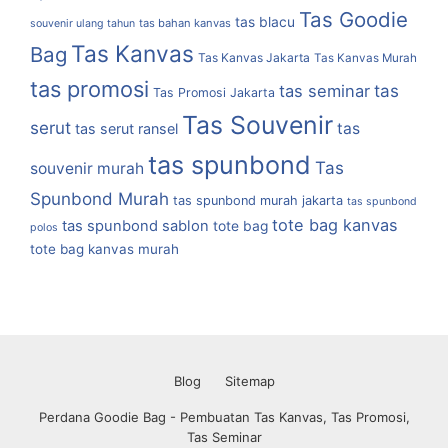
Tas Goodie
tas blacu
tas bahan kanvas
souvenir ulang tahun
Tas Kanvas
Bag
Tas Kanvas Jakarta
Tas Kanvas Murah
tas promosi
tas
tas seminar
Tas Promosi Jakarta
Tas Souvenir
serut
tas
tas serut ransel
tas spunbond
Tas
souvenir murah
Spunbond Murah
tas spunbond murah jakarta
tas spunbond
tote bag kanvas
tas spunbond sablon
tote bag
polos
tote bag kanvas murah
Blog
Sitemap
Perdana Goodie Bag - Pembuatan Tas Kanvas, Tas Promosi,
Tas Seminar