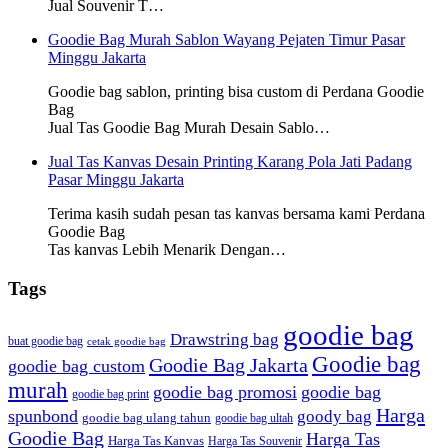
Jual Souvenir T…
Goodie Bag Murah Sablon Wayang Pejaten Timur Pasar
Minggu Jakarta
Goodie bag sablon, printing bisa custom di Perdana Goodie
Bag
Jual Tas Goodie Bag Murah Desain Sablo…
Jual Tas Kanvas Desain Printing Karang Pola Jati Padang
Pasar Minggu Jakarta
Terima kasih sudah pesan tas kanvas bersama kami Perdana
Goodie Bag
Tas kanvas Lebih Menarik Dengan…
Tags
goodie bag
Drawstring bag
buat goodie bag
cetak goodie bag
Goodie bag
Goodie Bag Jakarta
goodie bag custom
murah
goodie bag promosi
goodie bag
goodie bag print
Harga
spunbond
goody bag
goodie bag ulang tahun
goodie bag ultah
Goodie Bag
Harga Tas
Harga Tas Kanvas
Harga Tas Souvenir