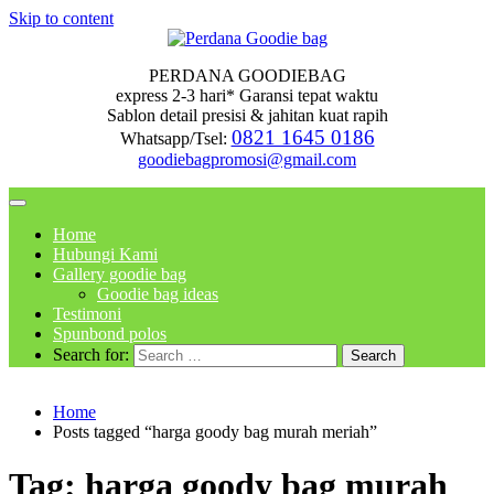
Skip to content
PERDANA GOODIEBAG
express 2-3 hari* Garansi tepat waktu
Sablon detail presisi & jahitan kuat rapih
0821 1645 0186
Whatsapp/Tsel:
goodiebagpromosi@gmail.com
Home
Hubungi Kami
Gallery goodie bag
Goodie bag ideas
Testimoni
Spunbond polos
Search for:
Home
Posts tagged “harga goody bag murah meriah”
Tag:
harga goody bag murah