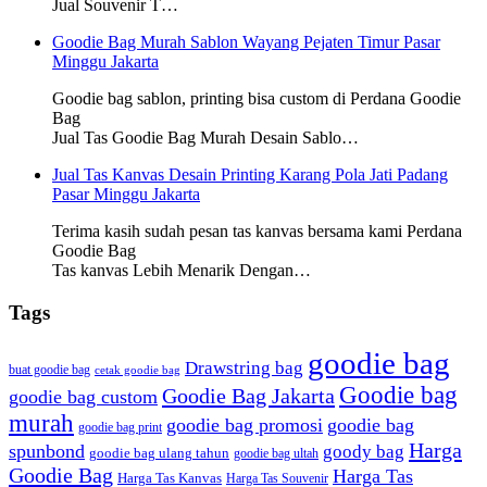
Jual Souvenir T…
Goodie Bag Murah Sablon Wayang Pejaten Timur Pasar
Minggu Jakarta
Goodie bag sablon, printing bisa custom di Perdana Goodie
Bag
Jual Tas Goodie Bag Murah Desain Sablo…
Jual Tas Kanvas Desain Printing Karang Pola Jati Padang
Pasar Minggu Jakarta
Terima kasih sudah pesan tas kanvas bersama kami Perdana
Goodie Bag
Tas kanvas Lebih Menarik Dengan…
Tags
goodie bag
Drawstring bag
buat goodie bag
cetak goodie bag
Goodie bag
Goodie Bag Jakarta
goodie bag custom
murah
goodie bag promosi
goodie bag
goodie bag print
Harga
spunbond
goody bag
goodie bag ulang tahun
goodie bag ultah
Goodie Bag
Harga Tas
Harga Tas Kanvas
Harga Tas Souvenir