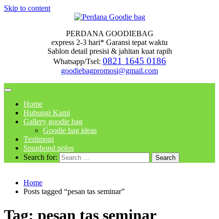
Skip to content
PERDANA GOODIEBAG
express 2-3 hari* Garansi tepat waktu
Sablon detail presisi & jahitan kuat rapih
0821 1645 0186
Whatsapp/Tsel:
goodiebagpromosi@gmail.com
Home
Hubungi Kami
Gallery goodie bag
Goodie bag ideas
Testimoni
Spunbond polos
Search for:
Home
Posts tagged “pesan tas seminar”
Tag:
pesan tas seminar