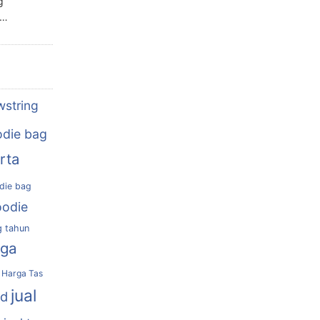
g
n…
wstring
die bag
rta
die bag
oodie
g tahun
rga
Harga Tas
jual
nd