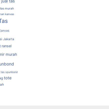
jual tas
r
 tas murah
ahan kanvas
Tas
Kanvas
si Jakarta
t ransel
nir murah
unbond
tas spunbond
tote
ag
rah