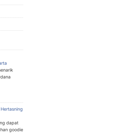
arta
enarik
rdana
 Hertasning
ang dapat
han goodie