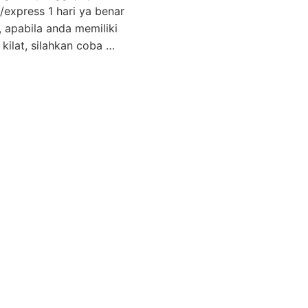
t/express 1 hari ya benar
i, apabila anda memiliki
ilat, silahkan coba …