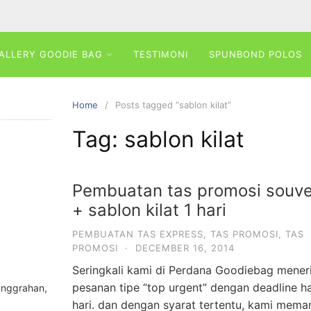
ALLERY GOODIE BAG
TESTIMONI
SPUNBOND POLOS
Home
Posts tagged “sablon kilat”
Tag:
sablon kilat
Pembuatan tas promosi souve
+ sablon kilat 1 hari
PEMBUATAN TAS EXPRESS
,
TAS PROMOSI
,
TAS
PROMOSI
·
DECEMBER 16, 2014
Seringkali kami di Perdana Goodiebag mene
pesanan tipe “top urgent” dengan deadline h
anggrahan,
hari. dan dengan syarat tertentu, kami me