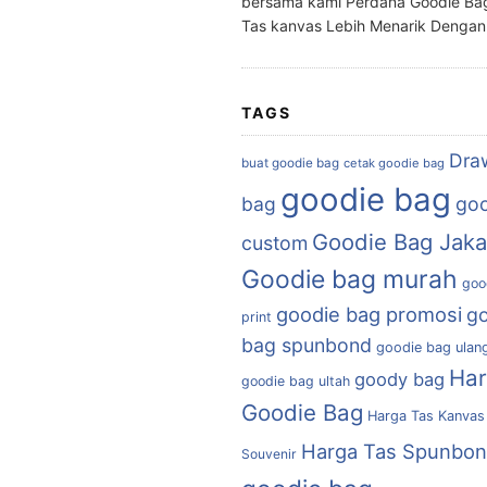
bersama kami Perdana Goodie Ba
Tas kanvas Lebih Menarik Denga
TAGS
Dra
buat goodie bag
cetak goodie bag
goodie bag
bag
goo
Goodie Bag Jaka
custom
Goodie bag murah
goo
goodie bag promosi
g
print
bag spunbond
goodie bag ulan
Ha
goody bag
goodie bag ultah
Goodie Bag
Harga Tas Kanvas
Harga Tas Spunbo
Souvenir