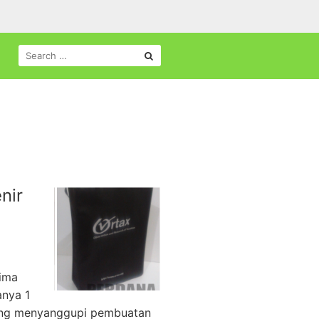
SEARCH
FOR:
nir
rima
anya 1
mang menyanggupi pembuatan