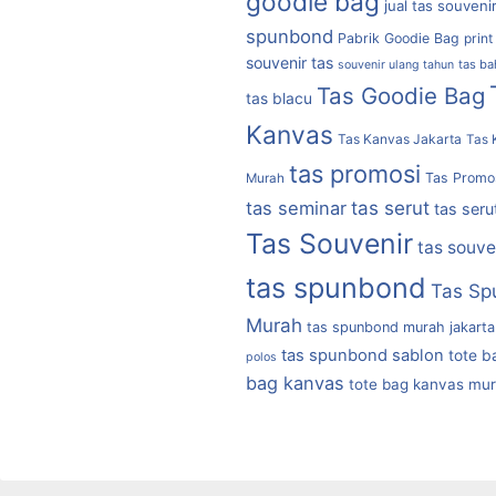
goodie bag
jual tas souveni
spunbond
Pabrik Goodie Bag
print
souvenir tas
tas b
souvenir ulang tahun
Tas Goodie Bag
tas blacu
Kanvas
Tas Kanvas Jakarta
Tas 
tas promosi
Tas Promo
Murah
tas serut
tas seminar
tas seru
Tas Souvenir
tas souve
tas spunbond
Tas Sp
Murah
tas spunbond murah jakarta
tas spunbond sablon
tote b
polos
bag kanvas
tote bag kanvas mu