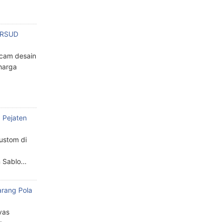
n RSUD
cam desain
harga
 Pejaten
custom di
n Sablo…
arang Pola
a
vas