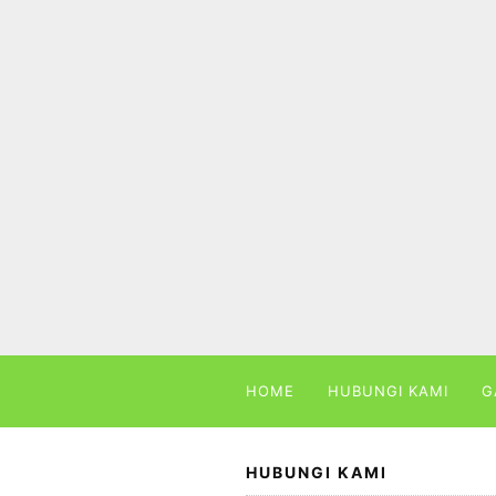
Skip
to
content
HOME
HUBUNGI KAMI
G
HUBUNGI KAMI