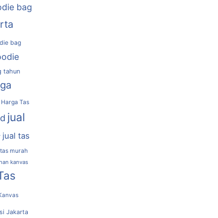
die bag
rta
die bag
oodie
g tahun
rga
Harga Tas
jual
nd
jual tas
r
 tas murah
ahan kanvas
Tas
Kanvas
si Jakarta