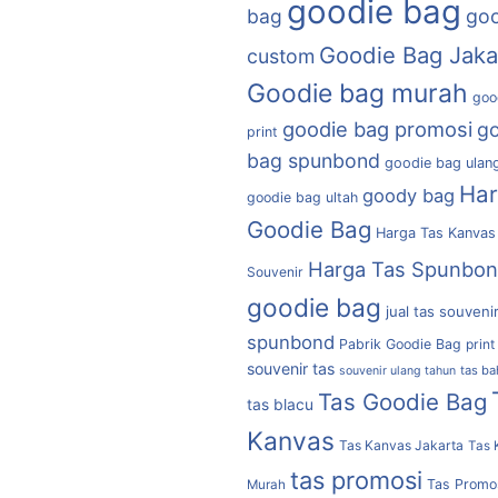
goodie bag
bag
goo
Goodie Bag Jaka
custom
Goodie bag murah
goo
goodie bag promosi
g
print
bag spunbond
goodie bag ulan
Ha
goody bag
goodie bag ultah
Goodie Bag
Harga Tas Kanvas
Harga Tas Spunbo
Souvenir
goodie bag
jual tas souveni
spunbond
Pabrik Goodie Bag
print
souvenir tas
tas b
souvenir ulang tahun
Tas Goodie Bag
tas blacu
Kanvas
Tas Kanvas Jakarta
Tas 
tas promosi
Tas Promo
Murah