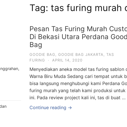
Tag:
tas furing murah 
Pesan Tas Furing Murah Cust
Di Bekasi Utara Perdana Good
Bag
GOODIE BAG
,
GOODIE BAG JAKARTA
,
TAS
FURING
·
APRIL 14, 2020
anggrahan,
Menyediakan aneka model tas furing sablon 
Warna Biru Muda Sedang cari tempat untuk b
bisa langsung menghubungi kami Perdana Goo
furing murah yang telah kami produksi untuk k
ini. Pada review project kali ini, tas di buat …
 dan
Continue reading →