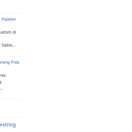
 Pejaten
custom di
n Sablo…
arang Pola
a
vas
g
n…
wstring