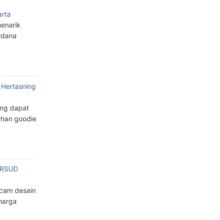
arta
enarik
rdana
 Hertasning
ang dapat
han goodie
n RSUD
cam desain
harga