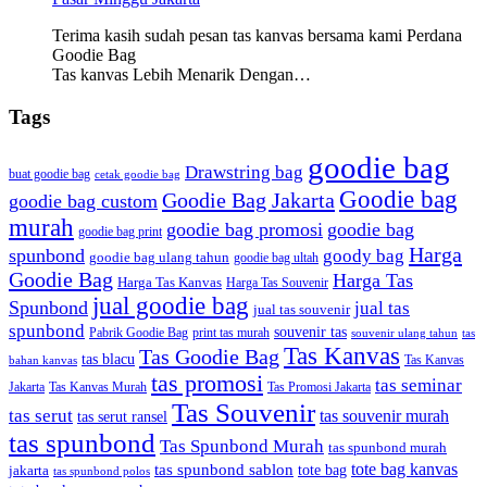
Terima kasih sudah pesan tas kanvas bersama kami Perdana
Goodie Bag
Tas kanvas Lebih Menarik Dengan…
Tags
goodie bag
Drawstring bag
buat goodie bag
cetak goodie bag
Goodie bag
Goodie Bag Jakarta
goodie bag custom
murah
goodie bag promosi
goodie bag
goodie bag print
Harga
spunbond
goody bag
goodie bag ulang tahun
goodie bag ultah
Goodie Bag
Harga Tas
Harga Tas Kanvas
Harga Tas Souvenir
jual goodie bag
Spunbond
jual tas
jual tas souvenir
spunbond
souvenir tas
Pabrik Goodie Bag
print tas murah
tas
souvenir ulang tahun
Tas Kanvas
Tas Goodie Bag
tas blacu
Tas Kanvas
bahan kanvas
tas promosi
tas seminar
Jakarta
Tas Promosi Jakarta
Tas Kanvas Murah
Tas Souvenir
tas serut
tas souvenir murah
tas serut ransel
tas spunbond
Tas Spunbond Murah
tas spunbond murah
tote bag kanvas
tas spunbond sablon
tote bag
jakarta
tas spunbond polos