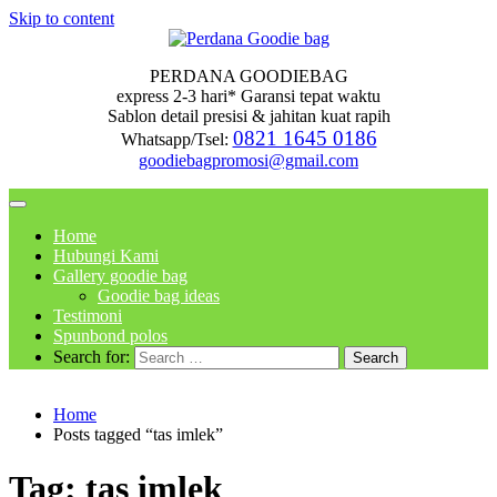
Skip to content
PERDANA GOODIEBAG
express 2-3 hari* Garansi tepat waktu
Sablon detail presisi & jahitan kuat rapih
0821 1645 0186
Whatsapp/Tsel:
goodiebagpromosi@gmail.com
Home
Hubungi Kami
Gallery goodie bag
Goodie bag ideas
Testimoni
Spunbond polos
Search for:
Home
Posts tagged “tas imlek”
Tag:
tas imlek