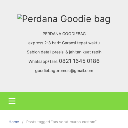
S
k
i
p
t
PERDANA GOODIEBAG
o
express 2-3 hari* Garansi tepat waktu
c
Sablon detail presisi & jahitan kuat rapih
o
n
0821 1645 0186
Whatsapp/Tsel:
t
goodiebagpromosi@gmail.com
e
n
t
Home
Posts tagged “tas serut murah custom”