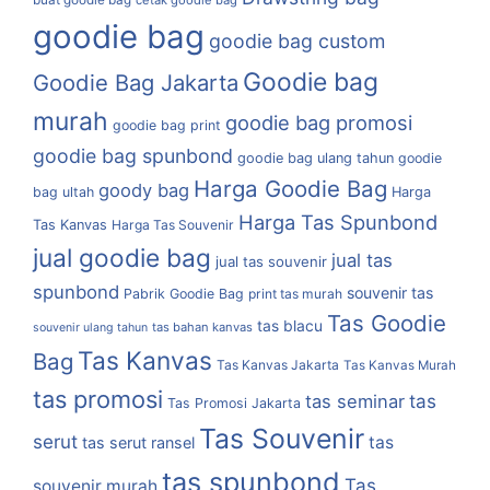
goodie bag
goodie bag custom
Goodie bag
Goodie Bag Jakarta
murah
goodie bag promosi
goodie bag print
goodie bag spunbond
goodie bag ulang tahun
goodie
Harga Goodie Bag
goody bag
bag ultah
Harga
Harga Tas Spunbond
Tas Kanvas
Harga Tas Souvenir
jual goodie bag
jual tas
jual tas souvenir
spunbond
souvenir tas
Pabrik Goodie Bag
print tas murah
Tas Goodie
tas blacu
tas bahan kanvas
souvenir ulang tahun
Tas Kanvas
Bag
Tas Kanvas Jakarta
Tas Kanvas Murah
tas promosi
tas
tas seminar
Tas Promosi Jakarta
Tas Souvenir
serut
tas
tas serut ransel
tas spunbond
Tas
souvenir murah