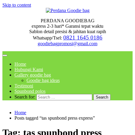
Skip to content
PERDANA GOODIEBAG
express 2-3 hari* Garansi tepat waktu
Sablon detail presisi & jahitan kuat rapih
0821 1645 0186
Whatsapp/Tsel:
goodiebagpromosi@gmail.com
Home
Hubungi Kami
Gallery goodie bag
Goodie bag ideas
Testimoni
Spunbond polos
Search for:
Home
Posts tagged “tas spunbond press express”
Tag:
tas spunbond press