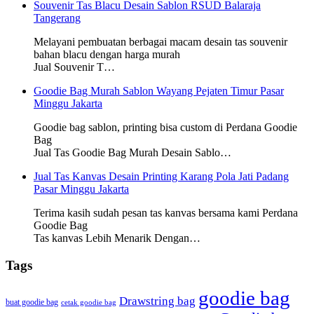
Souvenir Tas Blacu Desain Sablon RSUD Balaraja
Tangerang
Melayani pembuatan berbagai macam desain tas souvenir
bahan blacu dengan harga murah
Jual Souvenir T…
Goodie Bag Murah Sablon Wayang Pejaten Timur Pasar
Minggu Jakarta
Goodie bag sablon, printing bisa custom di Perdana Goodie
Bag
Jual Tas Goodie Bag Murah Desain Sablo…
Jual Tas Kanvas Desain Printing Karang Pola Jati Padang
Pasar Minggu Jakarta
Terima kasih sudah pesan tas kanvas bersama kami Perdana
Goodie Bag
Tas kanvas Lebih Menarik Dengan…
Tags
goodie bag
Drawstring bag
buat goodie bag
cetak goodie bag