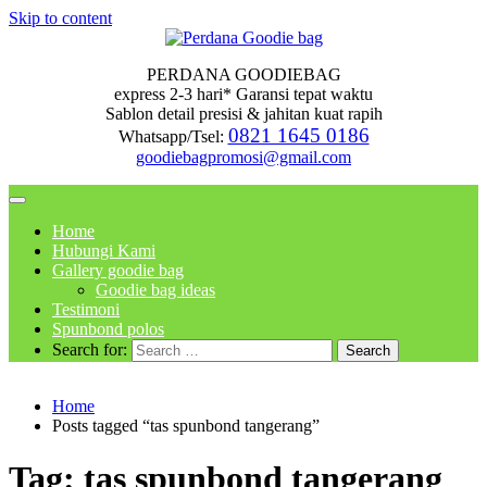
Skip to content
PERDANA GOODIEBAG
express 2-3 hari* Garansi tepat waktu
Sablon detail presisi & jahitan kuat rapih
0821 1645 0186
Whatsapp/Tsel:
goodiebagpromosi@gmail.com
Home
Hubungi Kami
Gallery goodie bag
Goodie bag ideas
Testimoni
Spunbond polos
Search for:
Home
Posts tagged “tas spunbond tangerang”
Tag:
tas spunbond tangerang