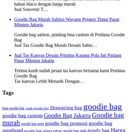
bahan blacu dengan harga murah
Jual Souvenir T…
Goodie Bag Murah Sablon Wayang Pejaten Timur Pasar
Minggu Jakarta
Goodie bag sablon, printing bisa custom di Perdana Goodie
Bag
Jual Tas Goodie Bag Murah Desain Sablo…
Jual Tas Kanvas Desain Printing Karang Pola Jati Padang
Pasar Minggu Jakarta
Terima kasih sudah pesan tas kanvas bersama kami Perdana
Goodie Bag
Tas kanvas Lebih Menarik Dengan…
Tags
goodie bag
Drawstring bag
buat goodie bag
cetak goodie bag
Goodie bag
Goodie Bag Jakarta
goodie bag custom
murah
goodie bag promosi
goodie bag
goodie bag print
Harga
spunbond
goody bag
goodie bag ulang tahun
goodie bag ultah