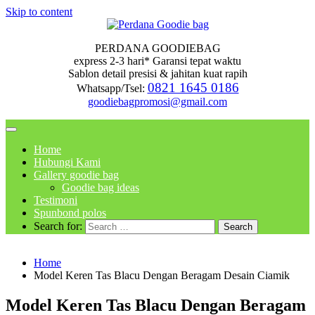
Skip to content
PERDANA GOODIEBAG
express 2-3 hari* Garansi tepat waktu
Sablon detail presisi & jahitan kuat rapih
0821 1645 0186
Whatsapp/Tsel:
goodiebagpromosi@gmail.com
Home
Hubungi Kami
Gallery goodie bag
Goodie bag ideas
Testimoni
Spunbond polos
Search for:
Home
Model Keren Tas Blacu Dengan Beragam Desain Ciamik
Model Keren Tas Blacu Dengan Beragam