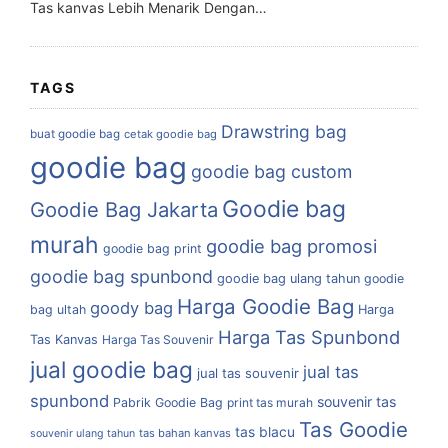
Tas kanvas Lebih Menarik Dengan…
TAGS
Drawstring bag
buat goodie bag
cetak goodie bag
goodie bag
goodie bag custom
Goodie bag
Goodie Bag Jakarta
murah
goodie bag promosi
goodie bag print
goodie bag spunbond
goodie bag ulang tahun
goodie
Harga Goodie Bag
goody bag
bag ultah
Harga
Harga Tas Spunbond
Tas Kanvas
Harga Tas Souvenir
jual goodie bag
jual tas
jual tas souvenir
spunbond
souvenir tas
Pabrik Goodie Bag
print tas murah
Tas Goodie
tas blacu
tas bahan kanvas
souvenir ulang tahun