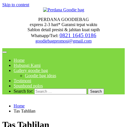
Skip to content
PERDANA GOODIEBAG
express 2-3 hari* Garansi tepat waktu
Sablon detail presisi & jahitan kuat rapih
0821 1645 0186
Whatsapp/Tsel:
goodiebagpromosi@gmail.com
Home
Hubungi Kami
Gallery goodie bag
Goodie bag ideas
Testimoni
Spunbond polos
Search for:
Home
Tas Tahlilan
Tas Tahlilan