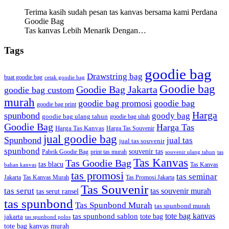
Terima kasih sudah pesan tas kanvas bersama kami Perdana
Goodie Bag
Tas kanvas Lebih Menarik Dengan…
Tags
goodie bag
Drawstring bag
buat goodie bag
cetak goodie bag
Goodie bag
Goodie Bag Jakarta
goodie bag custom
murah
goodie bag promosi
goodie bag
goodie bag print
Harga
spunbond
goody bag
goodie bag ulang tahun
goodie bag ultah
Goodie Bag
Harga Tas
Harga Tas Kanvas
Harga Tas Souvenir
jual goodie bag
Spunbond
jual tas
jual tas souvenir
spunbond
souvenir tas
Pabrik Goodie Bag
print tas murah
tas
souvenir ulang tahun
Tas Kanvas
Tas Goodie Bag
tas blacu
Tas Kanvas
bahan kanvas
tas promosi
tas seminar
Jakarta
Tas Promosi Jakarta
Tas Kanvas Murah
Tas Souvenir
tas serut
tas souvenir murah
tas serut ransel
tas spunbond
Tas Spunbond Murah
tas spunbond murah
tote bag kanvas
tas spunbond sablon
tote bag
jakarta
tas spunbond polos
tote bag kanvas murah