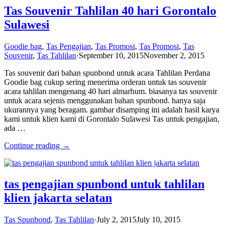
Tas Souvenir Tahlilan 40 hari Gorontalo
Sulawesi
Goodie bag
,
Tas Pengajian
,
Tas Promosi
,
Tas Promosi
,
Tas
Souvenir
,
Tas Tahlilan
·
September 10, 2015
November 2, 2015
Tas souvenir dari bahan spunbond untuk acara Tahlilan Perdana
Goodie bag cukup sering menerima orderan untuk tas souvenir
acara tahlilan mengenang 40 hari almarhum. biasanya tas souvenir
untuk acara sejenis menggunakan bahan spunbond. hanya saja
ukurannya yang beragam. gambar disamping ini adalah hasil karya
kami untuk klien kami di Gorontalo Sulawesi Tas untuk pengajian,
ada …
Continue reading →
tas pengajian spunbond untuk tahlilan
klien jakarta selatan
Tas Spunbond
,
Tas Tahlilan
·
July 2, 2015
July 10, 2015