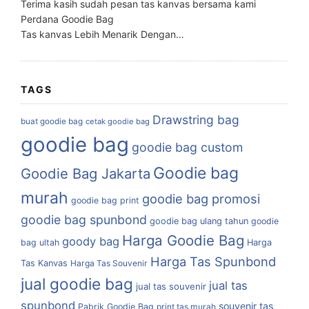
Terima kasih sudah pesan tas kanvas bersama kami
Perdana Goodie Bag
Tas kanvas Lebih Menarik Dengan…
TAGS
Drawstring bag
buat goodie bag
cetak goodie bag
goodie bag
goodie bag custom
Goodie bag
Goodie Bag Jakarta
murah
goodie bag promosi
goodie bag print
goodie bag spunbond
goodie bag ulang tahun
goodie
Harga Goodie Bag
goody bag
bag ultah
Harga
Harga Tas Spunbond
Tas Kanvas
Harga Tas Souvenir
jual goodie bag
jual tas
jual tas souvenir
spunbond
souvenir tas
Pabrik Goodie Bag
print tas murah