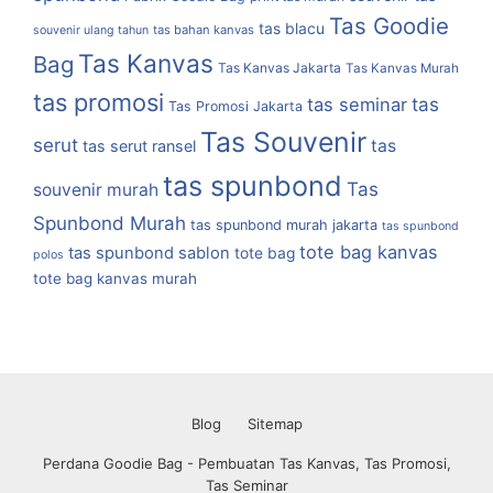
Tas Goodie
tas blacu
tas bahan kanvas
souvenir ulang tahun
Tas Kanvas
Bag
Tas Kanvas Jakarta
Tas Kanvas Murah
tas promosi
tas
tas seminar
Tas Promosi Jakarta
Tas Souvenir
serut
tas
tas serut ransel
tas spunbond
Tas
souvenir murah
Spunbond Murah
tas spunbond murah jakarta
tas spunbond
tote bag kanvas
tas spunbond sablon
tote bag
polos
tote bag kanvas murah
Blog
Sitemap
Perdana Goodie Bag - Pembuatan Tas Kanvas, Tas Promosi,
Tas Seminar