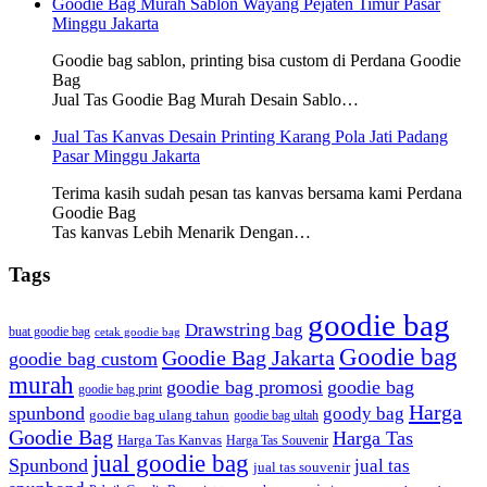
Goodie Bag Murah Sablon Wayang Pejaten Timur Pasar
Minggu Jakarta
Goodie bag sablon, printing bisa custom di Perdana Goodie
Bag
Jual Tas Goodie Bag Murah Desain Sablo…
Jual Tas Kanvas Desain Printing Karang Pola Jati Padang
Pasar Minggu Jakarta
Terima kasih sudah pesan tas kanvas bersama kami Perdana
Goodie Bag
Tas kanvas Lebih Menarik Dengan…
Tags
goodie bag
Drawstring bag
buat goodie bag
cetak goodie bag
Goodie bag
Goodie Bag Jakarta
goodie bag custom
murah
goodie bag promosi
goodie bag
goodie bag print
Harga
spunbond
goody bag
goodie bag ulang tahun
goodie bag ultah
Goodie Bag
Harga Tas
Harga Tas Kanvas
Harga Tas Souvenir
jual goodie bag
Spunbond
jual tas
jual tas souvenir