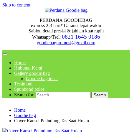
Skip to content
PERDANA GOODIEBAG
express 2-3 hari* Garansi tepat waktu
Sablon detail presisi & jahitan kuat rapih
0821 1645 0186
Whatsapp/Tsel:
goodiebagpromosi@gmail.com
Home
Hubungi Kami
Gallery goodie bag
Goodie bag ideas
Testimoni
Spunbond polos
Search for:
Home
Goodie bag
Cover Ransel Pelindung Tas Saat Hujan