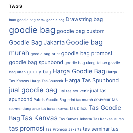
TAGS
Drawstring bag
buat goodie bag
cetak goodie bag
goodie bag
goodie bag custom
Goodie bag
Goodie Bag Jakarta
murah
goodie bag promosi
goodie bag print
goodie bag spunbond
goodie bag ulang tahun
goodie
Harga Goodie Bag
goody bag
bag ultah
Harga
Harga Tas Spunbond
Tas Kanvas
Harga Tas Souvenir
jual goodie bag
jual tas
jual tas souvenir
spunbond
souvenir tas
Pabrik Goodie Bag
print tas murah
Tas Goodie
tas blacu
tas bahan kanvas
souvenir ulang tahun
Tas Kanvas
Bag
Tas Kanvas Jakarta
Tas Kanvas Murah
tas promosi
tas
tas seminar
Tas Promosi Jakarta