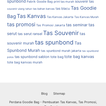
spunbond
souvenir tas
Pabrik Goodie Bag
print tas murah
Tas Goodie
tas blacu
tas bahan kanvas
souvenir ulang tahun
Tas Kanvas
Bag
Tas Kanvas Jakarta
Tas Kanvas Murah
tas promosi
tas
tas seminar
Tas Promosi Jakarta
Tas Souvenir
serut
tas
tas serut ransel
tas spunbond
Tas
souvenir murah
Spunbond Murah
tas spunbond murah jakarta
tas spunbond
tote bag kanvas
tas spunbond sablon
tote bag
polos
tote bag kanvas murah
Blog
Sitemap
Perdana Goodie Bag - Pembuatan Tas Kanvas, Tas Promosi,