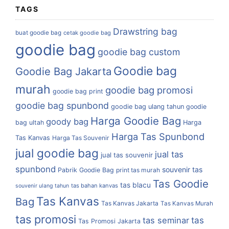
TAGS
Drawstring bag
buat goodie bag
cetak goodie bag
goodie bag
goodie bag custom
Goodie bag
Goodie Bag Jakarta
murah
goodie bag promosi
goodie bag print
goodie bag spunbond
goodie bag ulang tahun
goodie
Harga Goodie Bag
goody bag
bag ultah
Harga
Harga Tas Spunbond
Tas Kanvas
Harga Tas Souvenir
jual goodie bag
jual tas
jual tas souvenir
spunbond
souvenir tas
Pabrik Goodie Bag
print tas murah
Tas Goodie
tas blacu
tas bahan kanvas
souvenir ulang tahun
Tas Kanvas
Bag
Tas Kanvas Jakarta
Tas Kanvas Murah
tas promosi
tas
tas seminar
Tas Promosi Jakarta