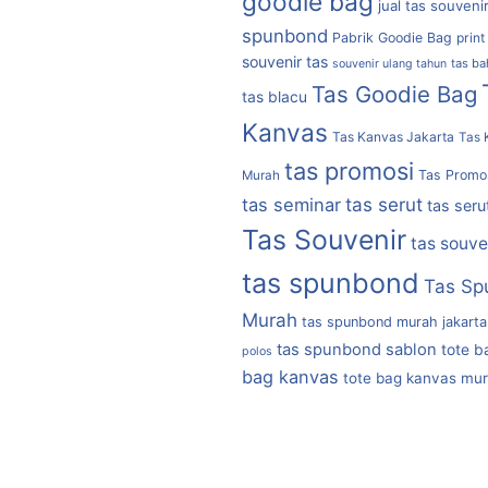
goodie bag
jual tas souveni
spunbond
Pabrik Goodie Bag
print
souvenir tas
tas b
souvenir ulang tahun
Tas Goodie Bag
tas blacu
Kanvas
Tas Kanvas Jakarta
Tas 
tas promosi
Tas Promo
Murah
tas serut
tas seminar
tas seru
Tas Souvenir
tas souve
tas spunbond
Tas Sp
Murah
tas spunbond murah jakarta
tas spunbond sablon
tote b
polos
bag kanvas
tote bag kanvas mu