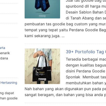
Jual tas goodie bag b
spunbond dll harga m
Desain Sablon Bahan 
di Tanah Abang dan s
pembuatan tas goodie bag custom yang mur
tempat yang tepat yaitu Perdana Goodie Ba
kami sekarang juga. …
arta
39+ Portofolio Tag
enarik
rdana
Tersedia berbagai mac
dengan kualitas bagus
disini Perdana Goodi
Sponlak Membuat tas 
 Hertasning
membutuhkan bahan y
Nah bahan yang akan digunakan pun pada p
ang dapat
sangat beragam, dan bahan yang bisa anda p
han goodie