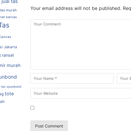
jual tas
r
Your email address will not be published.
Requ
 tas murah
ahan kanvas
Tas
Kanvas
si Jakarta
t ransel
nir murah
unbond
tas spunbond
tote
ag
rah