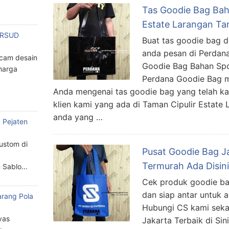
Tas Goodie Bag Bah
Estate Larangan Ta
n RSUD
Buat tas goodie bag 
anda pesan di Perdan
cam desain
Goodie Bag Bahan Sponl
harga
Perdana Goodie Bag m
Anda mengenai tas goodie bag yang telah ka
klien kami yang ada di Taman Cipulir Estate
anda yang …
 Pejaten
custom di
Pusat Goodie Bag J
Termurah Ada Disini
n Sablo…
Cek produk goodie ba
dan siap antar untuk a
arang Pola
Hubungi CS kami sek
a
vas
Jakarta Terbaik di Sin