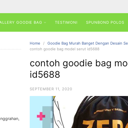
ALLERY GOODIE BAG
TESTIMONI
SPUNBOND POLOS
Home
Goodie Bag Murah Banget Dengan Desain Se
contoh goodie bag model serut id5688
contoh goodie bag mo
id5688
SEPTEMBER 11, 2020
anggrahan,