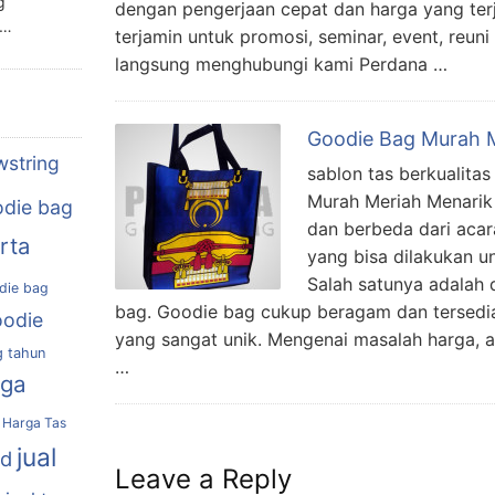
g
dengan pengerjaan cepat dan harga yang terj
n…
terjamin untuk promosi, seminar, event, reun
langsung menghubungi kami Perdana …
Goodie Bag Murah 
wstring
sablon tas berkualita
Murah Meriah Menarik
die bag
dan berbeda dari acar
rta
yang bisa dilakukan u
Salah satunya adalah
die bag
bag. Goodie bag cukup beragam dan tersedi
oodie
yang sangat unik. Mengenai masalah harga, 
g tahun
…
rga
Harga Tas
jual
nd
Leave a Reply