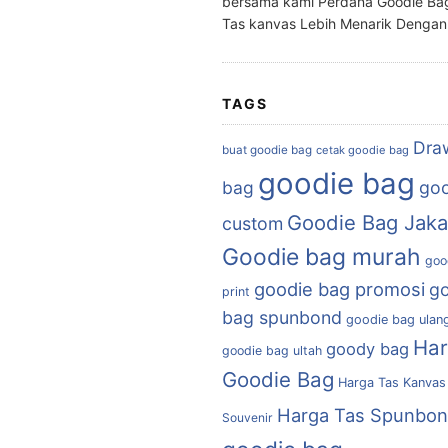
bersama kami Perdana Goodie Ba
Tas kanvas Lebih Menarik Denga
TAGS
Dra
buat goodie bag
cetak goodie bag
goodie bag
bag
goo
Goodie Bag Jaka
custom
Goodie bag murah
goo
goodie bag promosi
g
print
bag spunbond
goodie bag ulan
Ha
goody bag
goodie bag ultah
Goodie Bag
Harga Tas Kanvas
Harga Tas Spunbo
Souvenir