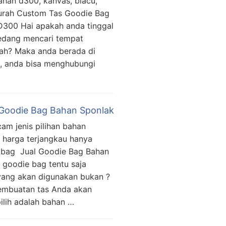
ahan d300, kanvas, blacu,
urah Custom Tas Goodie Bag
D300 Hai apakah anda tinggal
edang mencari tempat
ah? Maka anda berada di
g, anda bisa menghubungi
 Goodie Bag Bahan Sponlak
am jenis pilihan bahan
 harga terjangkau hanya
e bag Jual Goodie Bag Bahan
goodie bag tentu saja
ang akan digunakan bukan ?
embuatan tas Anda akan
ilih adalah bahan …