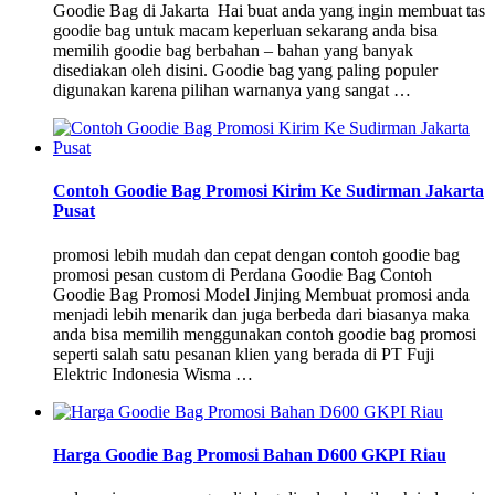
Goodie Bag di Jakarta Hai buat anda yang ingin membuat tas
goodie bag untuk macam keperluan sekarang anda bisa
memilih goodie bag berbahan – bahan yang banyak
disediakan oleh disini. Goodie bag yang paling populer
digunakan karena pilihan warnanya yang sangat …
Contoh Goodie Bag Promosi Kirim Ke Sudirman Jakarta
Pusat
promosi lebih mudah dan cepat dengan contoh goodie bag
promosi pesan custom di Perdana Goodie Bag Contoh
Goodie Bag Promosi Model Jinjing Membuat promosi anda
menjadi lebih menarik dan juga berbeda dari biasanya maka
anda bisa memilih menggunakan contoh goodie bag promosi
seperti salah satu pesanan klien yang berada di PT Fuji
Elektric Indonesia Wisma …
Harga Goodie Bag Promosi Bahan D600 GKPI Riau