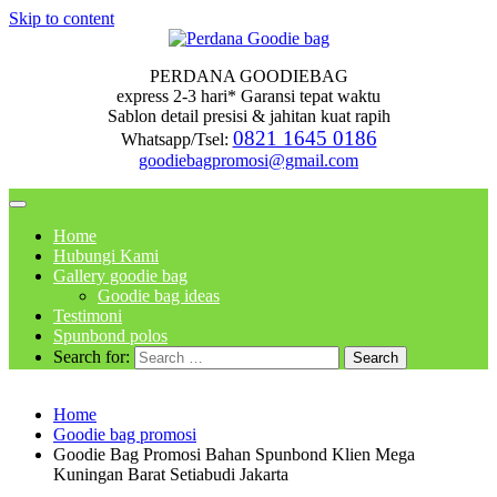
Skip to content
PERDANA GOODIEBAG
express 2-3 hari* Garansi tepat waktu
Sablon detail presisi & jahitan kuat rapih
0821 1645 0186
Whatsapp/Tsel:
goodiebagpromosi@gmail.com
Home
Hubungi Kami
Gallery goodie bag
Goodie bag ideas
Testimoni
Spunbond polos
Search for:
Home
Goodie bag promosi
Goodie Bag Promosi Bahan Spunbond Klien Mega
Kuningan Barat Setiabudi Jakarta