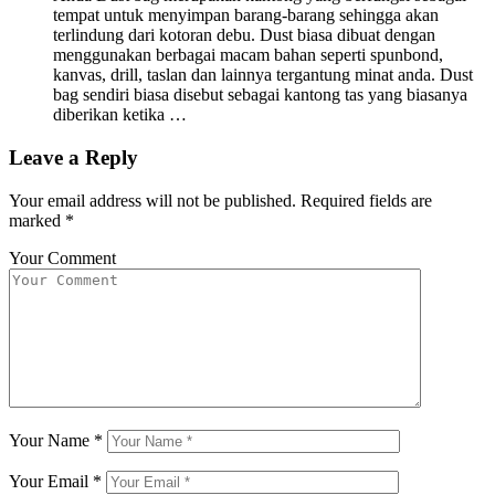
tempat untuk menyimpan barang-barang sehingga akan
terlindung dari kotoran debu. Dust biasa dibuat dengan
menggunakan berbagai macam bahan seperti spunbond,
kanvas, drill, taslan dan lainnya tergantung minat anda. Dust
bag sendiri biasa disebut sebagai kantong tas yang biasanya
diberikan ketika …
Leave a Reply
Your email address will not be published.
Required fields are
marked
*
Your Comment
Your Name
*
Your Email
*