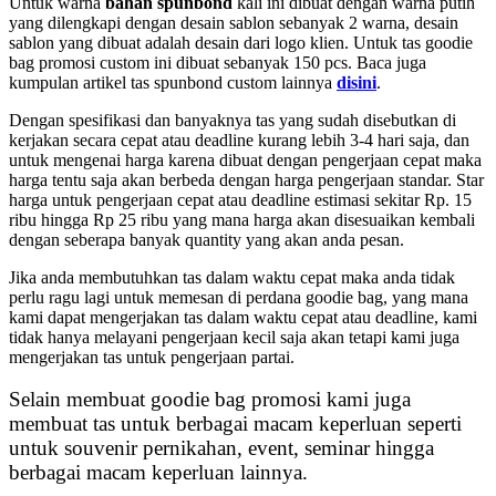
Untuk warna
bahan spunbond
kali ini dibuat dengan warna putih
yang dilengkapi dengan desain sablon sebanyak 2 warna, desain
sablon yang dibuat adalah desain dari logo klien. Untuk tas goodie
bag promosi custom ini dibuat sebanyak 150 pcs. Baca juga
kumpulan artikel tas spunbond custom lainnya
disini
.
Dengan spesifikasi dan banyaknya tas yang sudah disebutkan di
kerjakan secara cepat atau deadline kurang lebih 3-4 hari saja, dan
untuk mengenai harga karena dibuat dengan pengerjaan cepat maka
harga tentu saja akan berbeda dengan harga pengerjaan standar. Star
harga untuk pengerjaan cepat atau deadline estimasi sekitar Rp. 15
ribu hingga Rp 25 ribu yang mana harga akan disesuaikan kembali
dengan seberapa banyak quantity yang akan anda pesan.
Jika anda membutuhkan tas dalam waktu cepat maka anda tidak
perlu ragu lagi untuk memesan di perdana goodie bag, yang mana
kami dapat mengerjakan tas dalam waktu cepat atau deadline, kami
tidak hanya melayani pengerjaan kecil saja akan tetapi kami juga
mengerjakan tas untuk pengerjaan partai.
Selain membuat goodie bag promosi kami juga
membuat tas untuk berbagai macam keperluan seperti
untuk souvenir pernikahan, event, seminar hingga
berbagai macam keperluan lainnya.