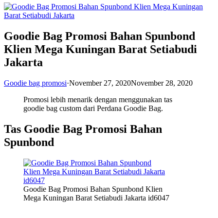
Goodie Bag Promosi Bahan Spunbond
Klien Mega Kuningan Barat Setiabudi
Jakarta
Goodie bag promosi
·
November 27, 2020
November 28, 2020
Promosi lebih menarik dengan menggunakan tas
goodie bag custom dari Perdana Goodie Bag.
Tas Goodie Bag Promosi Bahan
Spunbond
Goodie Bag Promosi Bahan Spunbond Klien
Mega Kuningan Barat Setiabudi Jakarta id6047