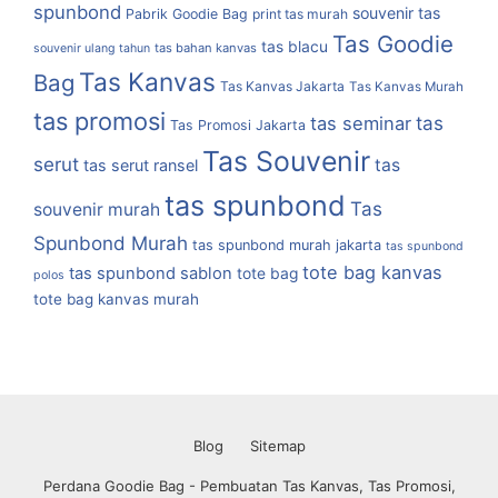
spunbond
souvenir tas
Pabrik Goodie Bag
print tas murah
Tas Goodie
tas blacu
tas bahan kanvas
souvenir ulang tahun
Tas Kanvas
Bag
Tas Kanvas Jakarta
Tas Kanvas Murah
tas promosi
tas
tas seminar
Tas Promosi Jakarta
Tas Souvenir
serut
tas
tas serut ransel
tas spunbond
Tas
souvenir murah
Spunbond Murah
tas spunbond murah jakarta
tas spunbond
tote bag kanvas
tas spunbond sablon
tote bag
polos
tote bag kanvas murah
Blog
Sitemap
Perdana Goodie Bag - Pembuatan Tas Kanvas, Tas Promosi,