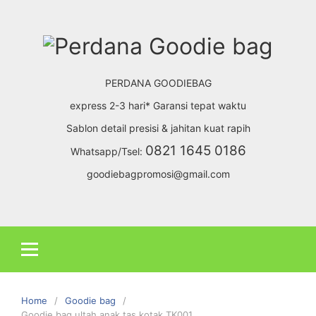
S
k
i
p
t
PERDANA GOODIEBAG
o
express 2-3 hari* Garansi tepat waktu
c
Sablon detail presisi & jahitan kuat rapih
o
n
0821 1645 0186
Whatsapp/Tsel:
t
goodiebagpromosi@gmail.com
e
n
t
Home
Goodie bag
Goodie bag ultah anak tas kotak TK001