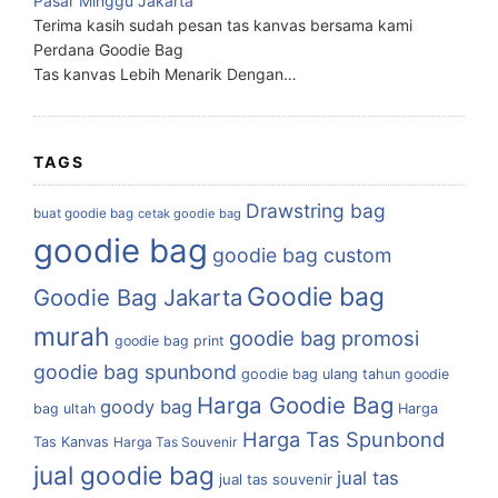
Pasar Minggu Jakarta
Terima kasih sudah pesan tas kanvas bersama kami
Perdana Goodie Bag
Tas kanvas Lebih Menarik Dengan…
TAGS
Drawstring bag
buat goodie bag
cetak goodie bag
goodie bag
goodie bag custom
Goodie bag
Goodie Bag Jakarta
murah
goodie bag promosi
goodie bag print
goodie bag spunbond
goodie bag ulang tahun
goodie
Harga Goodie Bag
goody bag
bag ultah
Harga
Harga Tas Spunbond
Tas Kanvas
Harga Tas Souvenir
jual goodie bag
jual tas
jual tas souvenir