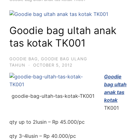
Goodie bag ultah anak
tas kotak TK001
GOODIE BAG
,
GOODIE BAG ULANG
TAHUN
·
OCTOBER 5, 2012
Goodie
bag ultah
anak tas
goodie-bag-ultah-tas-kotak-TK001
kotak
TK001
qty up to 2lusin – Rp 45.000/pc
qty 3-4lusin – Rp 40.000/pc