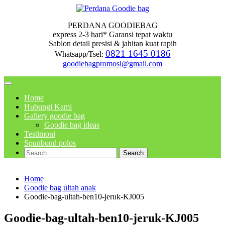
Skip
to
PERDANA GOODIEBAG
content
express 2-3 hari* Garansi tepat waktu
Sablon detail presisi & jahitan kuat rapih
0821 1645 0186
Whatsapp/Tsel:
goodiebagpromosi@gmail.com
Home
Hubungi Kami
Gallery goodie bag
Goodie bag ideas
Testimoni
Spunbond polos
Search
for:
Home
Goodie bag ultah anak
Goodie-bag-ultah-ben10-jeruk-KJ005
Goodie-bag-ultah-ben10-jeruk-KJ005