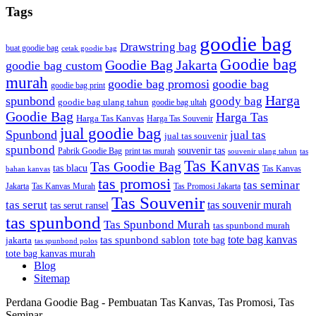
Tags
goodie bag
Drawstring bag
buat goodie bag
cetak goodie bag
Goodie bag
Goodie Bag Jakarta
goodie bag custom
murah
goodie bag promosi
goodie bag
goodie bag print
Harga
spunbond
goody bag
goodie bag ulang tahun
goodie bag ultah
Goodie Bag
Harga Tas
Harga Tas Kanvas
Harga Tas Souvenir
jual goodie bag
Spunbond
jual tas
jual tas souvenir
spunbond
souvenir tas
Pabrik Goodie Bag
print tas murah
tas
souvenir ulang tahun
Tas Kanvas
Tas Goodie Bag
tas blacu
Tas Kanvas
bahan kanvas
tas promosi
tas seminar
Jakarta
Tas Promosi Jakarta
Tas Kanvas Murah
Tas Souvenir
tas serut
tas souvenir murah
tas serut ransel
tas spunbond
Tas Spunbond Murah
tas spunbond murah
tote bag kanvas
tas spunbond sablon
tote bag
jakarta
tas spunbond polos
tote bag kanvas murah
Blog
Sitemap
Perdana Goodie Bag - Pembuatan Tas Kanvas, Tas Promosi, Tas
Seminar