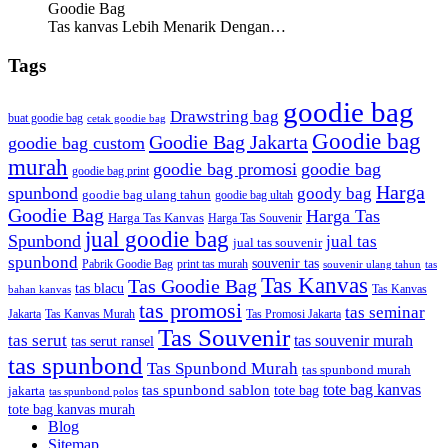
Goodie Bag
Tas kanvas Lebih Menarik Dengan…
Tags
goodie bag
Drawstring bag
buat goodie bag
cetak goodie bag
Goodie bag
Goodie Bag Jakarta
goodie bag custom
murah
goodie bag promosi
goodie bag
goodie bag print
Harga
spunbond
goody bag
goodie bag ulang tahun
goodie bag ultah
Goodie Bag
Harga Tas
Harga Tas Kanvas
Harga Tas Souvenir
jual goodie bag
Spunbond
jual tas
jual tas souvenir
spunbond
souvenir tas
Pabrik Goodie Bag
print tas murah
tas
souvenir ulang tahun
Tas Kanvas
Tas Goodie Bag
tas blacu
Tas Kanvas
bahan kanvas
tas promosi
tas seminar
Jakarta
Tas Promosi Jakarta
Tas Kanvas Murah
Tas Souvenir
tas serut
tas souvenir murah
tas serut ransel
tas spunbond
Tas Spunbond Murah
tas spunbond murah
tote bag kanvas
tas spunbond sablon
tote bag
jakarta
tas spunbond polos
tote bag kanvas murah
Blog
Sitemap