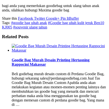
bagi anda yang memerlukan goodiebag untuk ulang tahun anak
anda, silahkan hubungi Maxima goodie bag
Share this
Facebook
Twitter
Google+
Pin It
Buffer
Tags:
#goodie bag ultah anak
#Goodie bag ultah kulit jeruk Ben10
KJ005
#souvenir ulang tahun
Related Posts
Goodie Bag Murah Desain Printing Hertasning
Rappocini Makassar
Beli godiebag murah desain custom di Perdana Goodie Bag,
hubungi sekarang sales@perdanagoodiebag.com Jual Tas
Goodie Bag Murah Desain Custom Apabila anda akan
melakukan kegiatan atau momen-momen penting lainnya dan
membutuhkan tas goodie bag yang menarik dan mencuri
perhatian maka anda bisa menggunakan tas goodie bag
dengan memesan custom di perdana goodie bag. Yang mana
di …