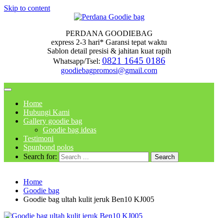
Skip to content
PERDANA GOODIEBAG
express 2-3 hari* Garansi tepat waktu
Sablon detail presisi & jahitan kuat rapih
0821 1645 0186
Whatsapp/Tsel:
goodiebagpromosi@gmail.com
Home
Hubungi Kami
Gallery goodie bag
Goodie bag ideas
Testimoni
Spunbond polos
Search for:
Home
Goodie bag
Goodie bag ultah kulit jeruk Ben10 KJ005