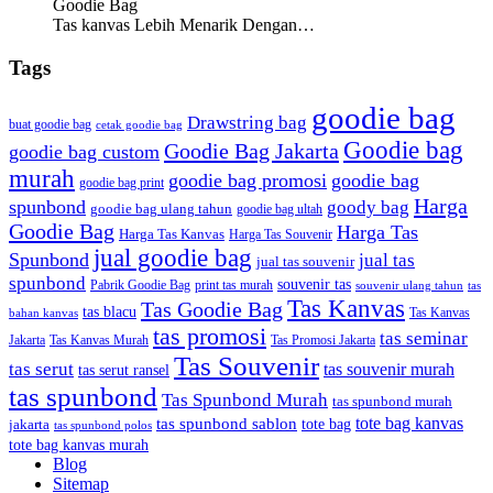
Goodie Bag
Tas kanvas Lebih Menarik Dengan…
Tags
goodie bag
Drawstring bag
buat goodie bag
cetak goodie bag
Goodie bag
Goodie Bag Jakarta
goodie bag custom
murah
goodie bag promosi
goodie bag
goodie bag print
Harga
spunbond
goody bag
goodie bag ulang tahun
goodie bag ultah
Goodie Bag
Harga Tas
Harga Tas Kanvas
Harga Tas Souvenir
jual goodie bag
Spunbond
jual tas
jual tas souvenir
spunbond
souvenir tas
Pabrik Goodie Bag
print tas murah
tas
souvenir ulang tahun
Tas Kanvas
Tas Goodie Bag
tas blacu
Tas Kanvas
bahan kanvas
tas promosi
tas seminar
Jakarta
Tas Promosi Jakarta
Tas Kanvas Murah
Tas Souvenir
tas serut
tas souvenir murah
tas serut ransel
tas spunbond
Tas Spunbond Murah
tas spunbond murah
tote bag kanvas
tas spunbond sablon
tote bag
jakarta
tas spunbond polos
tote bag kanvas murah
Blog
Sitemap