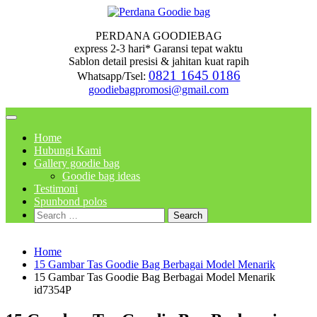
Skip
to
PERDANA GOODIEBAG
content
express 2-3 hari* Garansi tepat waktu
Sablon detail presisi & jahitan kuat rapih
0821 1645 0186
Whatsapp/Tsel:
goodiebagpromosi@gmail.com
Home
Hubungi Kami
Gallery goodie bag
Goodie bag ideas
Testimoni
Spunbond polos
Search
for:
Home
15 Gambar Tas Goodie Bag Berbagai Model Menarik
15 Gambar Tas Goodie Bag Berbagai Model Menarik
id7354P