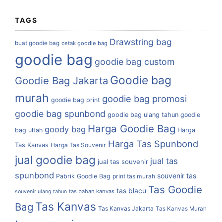
TAGS
Drawstring bag
buat goodie bag
cetak goodie bag
goodie bag
goodie bag custom
Goodie bag
Goodie Bag Jakarta
murah
goodie bag promosi
goodie bag print
goodie bag spunbond
goodie bag ulang tahun
goodie
Harga Goodie Bag
goody bag
bag ultah
Harga
Harga Tas Spunbond
Tas Kanvas
Harga Tas Souvenir
jual goodie bag
jual tas
jual tas souvenir
spunbond
souvenir tas
Pabrik Goodie Bag
print tas murah
Tas Goodie
tas blacu
tas bahan kanvas
souvenir ulang tahun
Tas Kanvas
Bag
Tas Kanvas Jakarta
Tas Kanvas Murah