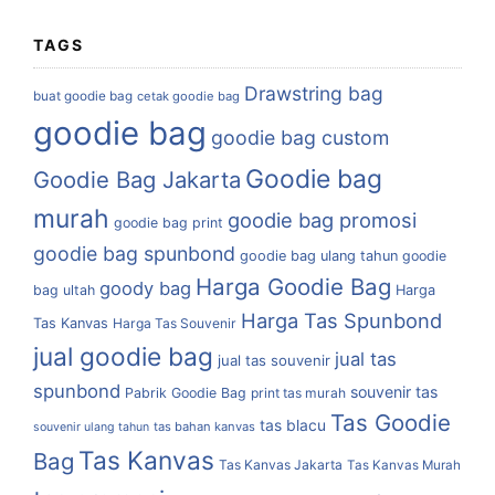
TAGS
Drawstring bag
buat goodie bag
cetak goodie bag
goodie bag
goodie bag custom
Goodie bag
Goodie Bag Jakarta
murah
goodie bag promosi
goodie bag print
goodie bag spunbond
goodie bag ulang tahun
goodie
Harga Goodie Bag
goody bag
bag ultah
Harga
Harga Tas Spunbond
Tas Kanvas
Harga Tas Souvenir
jual goodie bag
jual tas
jual tas souvenir
spunbond
souvenir tas
Pabrik Goodie Bag
print tas murah
Tas Goodie
tas blacu
tas bahan kanvas
souvenir ulang tahun
Tas Kanvas
Bag
Tas Kanvas Jakarta
Tas Kanvas Murah