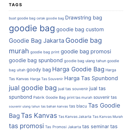
TAGS
Drawstring bag
buat goodie bag
cetak goodie bag
goodie bag
goodie bag custom
Goodie bag
Goodie Bag Jakarta
murah
goodie bag promosi
goodie bag print
goodie bag spunbond
goodie bag ulang tahun
goodie
Harga Goodie Bag
goody bag
bag ultah
Harga
Harga Tas Spunbond
Tas Kanvas
Harga Tas Souvenir
jual goodie bag
jual tas
jual tas souvenir
spunbond
souvenir tas
Pabrik Goodie Bag
print tas murah
Tas Goodie
tas blacu
tas bahan kanvas
souvenir ulang tahun
Tas Kanvas
Bag
Tas Kanvas Jakarta
Tas Kanvas Murah
tas promosi
tas
tas seminar
Tas Promosi Jakarta