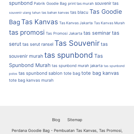
spunbond
souvenir tas
Pabrik Goodie Bag
print tas murah
Tas Goodie
tas blacu
tas bahan kanvas
souvenir ulang tahun
Tas Kanvas
Bag
Tas Kanvas Jakarta
Tas Kanvas Murah
tas promosi
tas
tas seminar
Tas Promosi Jakarta
Tas Souvenir
serut
tas
tas serut ransel
tas spunbond
Tas
souvenir murah
Spunbond Murah
tas spunbond murah jakarta
tas spunbond
tote bag kanvas
tas spunbond sablon
tote bag
polos
tote bag kanvas murah
Blog
Sitemap
Perdana Goodie Bag - Pembuatan Tas Kanvas, Tas Promosi,