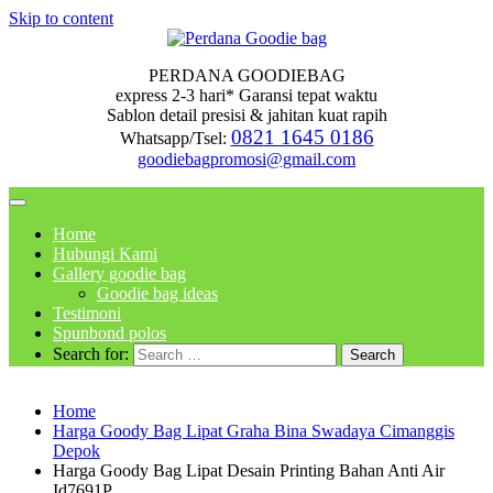
Skip to content
PERDANA GOODIEBAG
express 2-3 hari* Garansi tepat waktu
Sablon detail presisi & jahitan kuat rapih
0821 1645 0186
Whatsapp/Tsel:
goodiebagpromosi@gmail.com
Home
Hubungi Kami
Gallery goodie bag
Goodie bag ideas
Testimoni
Spunbond polos
Search for:
Home
Harga Goody Bag Lipat Graha Bina Swadaya Cimanggis
Depok
Harga Goody Bag Lipat Desain Printing Bahan Anti Air
Id7691P