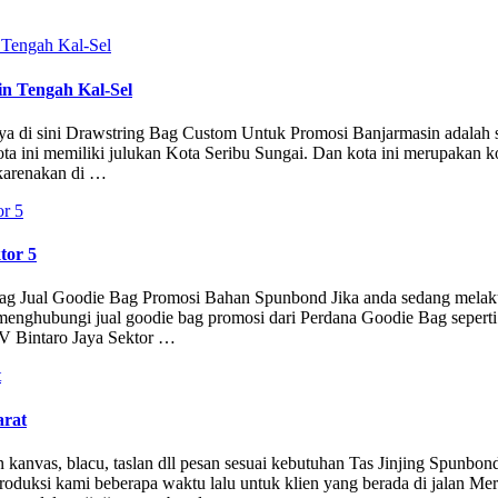
n Tengah Kal-Sel
anya di sini Drawstring Bag Custom Untuk Promosi Banjarmasin adalah s
ta ini memiliki julukan Kota Seribu Sungai. Dan kota ini merupakan ko
 karenakan di …
tor 5
Bag Jual Goodie Bag Promosi Bahan Spunbond Jika anda sedang mela
menghubungi jual goodie bag promosi dari Perdana Goodie Bag seperti
 XV Bintaro Jaya Sektor …
arat
han kanvas, blacu, taslan dll pesan sesuai kebutuhan Tas Jinjing Spunbo
roduksi kami beberapa waktu lalu untuk klien yang berada di jalan Mer