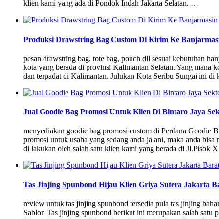
klien kami yang ada di Pondok Indah Jakarta Selatan. …
Produksi Drawstring Bag Custom Di Kirim Ke Banjarmasi
pesan drawstring bag, tote bag, pouch dll sesuai kebutuhan h
kota yang berada di provinsi Kalimantan Selatan. Yang mana ko
dan terpadat di Kalimantan. Julukan Kota Seribu Sungai ini di
Jual Goodie Bag Promosi Untuk Klien Di Bintaro Jaya Sek
menyediakan goodie bag promosi custom di Perdana Goodie 
promosi untuk usaha yang sedang anda jalani, maka anda bisa 
di lakukan oleh salah satu klien kami yang berada di Jl.Pisok
Tas Jinjing Spunbond Hijau Klien Griya Sutera Jakarta B
review untuk tas jinjing spunbond tersedia pula tas jinjing ba
Sablon Tas jinjing spunbond berikut ini merupakan salah satu p