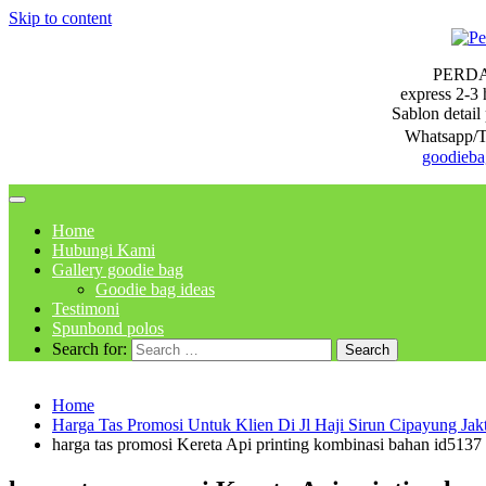
Skip to content
PERD
express 2-3 
Sablon detail 
Whatsapp/T
goodieb
Home
Hubungi Kami
Gallery goodie bag
Goodie bag ideas
Testimoni
Spunbond polos
Search for:
Home
Harga Tas Promosi Untuk Klien Di Jl Haji Sirun Cipayung Jak
harga tas promosi Kereta Api printing kombinasi bahan id5137