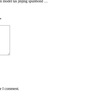
an model tas jinjing spunbond …
*
me I comment.