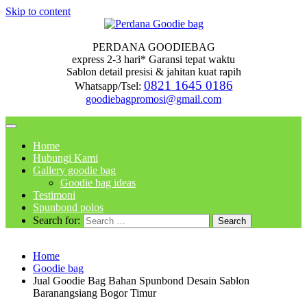
Skip to content
PERDANA GOODIEBAG
express 2-3 hari* Garansi tepat waktu
Sablon detail presisi & jahitan kuat rapih
0821 1645 0186
Whatsapp/Tsel:
goodiebagpromosi@gmail.com
Home
Hubungi Kami
Gallery goodie bag
Goodie bag ideas
Testimoni
Spunbond polos
Search for:
Home
Goodie bag
Jual Goodie Bag Bahan Spunbond Desain Sablon
Baranangsiang Bogor Timur