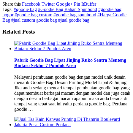
Share this
Facebook
Twitter
Google+
Pin It
Buffer
Tags:
#goodie bag
#Goodie Bag Bahan Spunbond
#goodie bag
bogor
#goodie bag custom
#goodie bag spunbond
#Harga Goodie
Bag
#jual custom goodie bag
#jual goodie bag
Related Posts
Pabrik Goodie Bag Lipat Jinjing Ruko Sentra Menteng
Bintaro Sektor 7 Pondok Aren
Melayani pembuatan goodie bag dengan model unik desain
menarik Goodie Bag Desain Printing Model Lipat & Jinjing
Jika anda sedang mencari tempat pembuatan goodie bag yang
dapat membuat berbagai macam dengan model dan juga cetak
dengan desain berbagai macam apapun maka anda berada di
tempat yang tepat saat ini yaitu perdana goodie bag. Perdana
goodie …