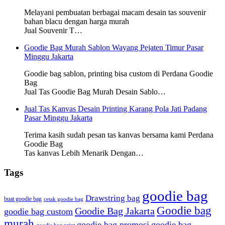
Melayani pembuatan berbagai macam desain tas souvenir
bahan blacu dengan harga murah
Jual Souvenir T…
Goodie Bag Murah Sablon Wayang Pejaten Timur Pasar
Minggu Jakarta
Goodie bag sablon, printing bisa custom di Perdana Goodie
Bag
Jual Tas Goodie Bag Murah Desain Sablo…
Jual Tas Kanvas Desain Printing Karang Pola Jati Padang
Pasar Minggu Jakarta
Terima kasih sudah pesan tas kanvas bersama kami Perdana
Goodie Bag
Tas kanvas Lebih Menarik Dengan…
Tags
goodie bag
Drawstring bag
buat goodie bag
cetak goodie bag
Goodie bag
Goodie Bag Jakarta
goodie bag custom
murah
goodie bag promosi
goodie bag