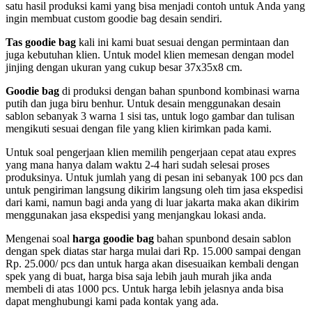
satu hasil produksi kami yang bisa menjadi contoh untuk Anda yang
ingin membuat custom goodie bag desain sendiri.
Tas goodie bag
kali ini kami buat sesuai dengan permintaan dan
juga kebutuhan klien. Untuk model klien memesan dengan model
jinjing dengan ukuran yang cukup besar 37x35x8 cm.
Goodie bag
di produksi dengan bahan spunbond kombinasi warna
putih dan juga biru benhur. Untuk desain menggunakan desain
sablon sebanyak 3 warna 1 sisi tas, untuk logo gambar dan tulisan
mengikuti sesuai dengan file yang klien kirimkan pada kami.
Untuk soal pengerjaan klien memilih pengerjaan cepat atau expres
yang mana hanya dalam waktu 2-4 hari sudah selesai proses
produksinya. Untuk jumlah yang di pesan ini sebanyak 100 pcs dan
untuk pengiriman langsung dikirim langsung oleh tim jasa ekspedisi
dari kami, namun bagi anda yang di luar jakarta maka akan dikirim
menggunakan jasa ekspedisi yang menjangkau lokasi anda.
Mengenai soal
harga goodie bag
bahan spunbond desain sablon
dengan spek diatas star harga mulai dari Rp. 15.000 sampai dengan
Rp. 25.000/ pcs dan untuk harga akan disesuaikan kembali dengan
spek yang di buat, harga bisa saja lebih jauh murah jika anda
membeli di atas 1000 pcs. Untuk harga lebih jelasnya anda bisa
dapat menghubungi kami pada kontak yang ada.