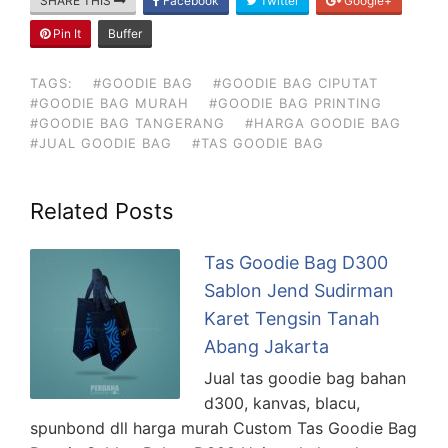
SHARE THIS
Facebook
Twitter
Google+
Pin It
Buffer
TAGS:
#GOODIE BAG
#GOODIE BAG CIPUTAT
#GOODIE BAG MURAH
#GOODIE BAG PRINTING
#GOODIE BAG TANGERANG
#HARGA GOODIE BAG
#JUAL GOODIE BAG
#TAS GOODIE BAG
Related Posts
Tas Goodie Bag D300
Sablon Jend Sudirman
Karet Tengsin Tanah
Abang Jakarta
Jual tas goodie bag bahan
d300, kanvas, blacu,
spunbond dll harga murah Custom Tas Goodie Bag