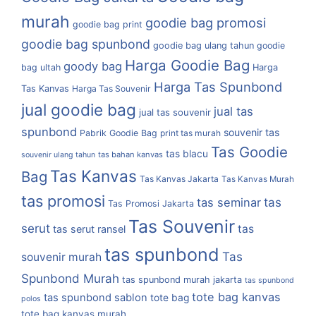
murah
goodie bag promosi
goodie bag print
goodie bag spunbond
goodie bag ulang tahun
goodie
Harga Goodie Bag
goody bag
bag ultah
Harga
Harga Tas Spunbond
Tas Kanvas
Harga Tas Souvenir
jual goodie bag
jual tas
jual tas souvenir
spunbond
souvenir tas
Pabrik Goodie Bag
print tas murah
Tas Goodie
tas blacu
tas bahan kanvas
souvenir ulang tahun
Tas Kanvas
Bag
Tas Kanvas Jakarta
Tas Kanvas Murah
tas promosi
tas
tas seminar
Tas Promosi Jakarta
Tas Souvenir
serut
tas
tas serut ransel
tas spunbond
Tas
souvenir murah
Spunbond Murah
tas spunbond murah jakarta
tas spunbond
tote bag kanvas
tas spunbond sablon
tote bag
polos
tote bag kanvas murah