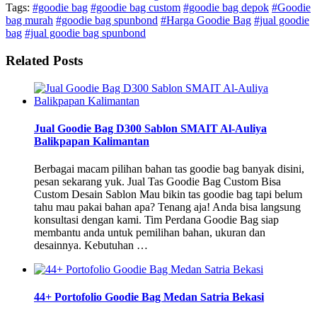
Tags:
#goodie bag
#goodie bag custom
#goodie bag depok
#Goodie
bag murah
#goodie bag spunbond
#Harga Goodie Bag
#jual goodie
bag
#jual goodie bag spunbond
Related Posts
Jual Goodie Bag D300 Sablon SMAIT Al-Auliya
Balikpapan Kalimantan
Berbagai macam pilihan bahan tas goodie bag banyak disini,
pesan sekarang yuk. Jual Tas Goodie Bag Custom Bisa
Custom Desain Sablon Mau bikin tas goodie bag tapi belum
tahu mau pakai bahan apa? Tenang aja! Anda bisa langsung
konsultasi dengan kami. Tim Perdana Goodie Bag siap
membantu anda untuk pemilihan bahan, ukuran dan
desainnya. Kebutuhan …
44+ Portofolio Goodie Bag Medan Satria Bekasi