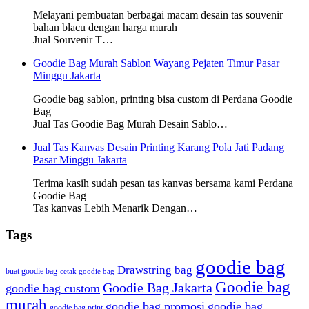
Melayani pembuatan berbagai macam desain tas souvenir
bahan blacu dengan harga murah
Jual Souvenir T…
Goodie Bag Murah Sablon Wayang Pejaten Timur Pasar
Minggu Jakarta
Goodie bag sablon, printing bisa custom di Perdana Goodie
Bag
Jual Tas Goodie Bag Murah Desain Sablo…
Jual Tas Kanvas Desain Printing Karang Pola Jati Padang
Pasar Minggu Jakarta
Terima kasih sudah pesan tas kanvas bersama kami Perdana
Goodie Bag
Tas kanvas Lebih Menarik Dengan…
Tags
goodie bag
Drawstring bag
buat goodie bag
cetak goodie bag
Goodie bag
Goodie Bag Jakarta
goodie bag custom
murah
goodie bag promosi
goodie bag
goodie bag print