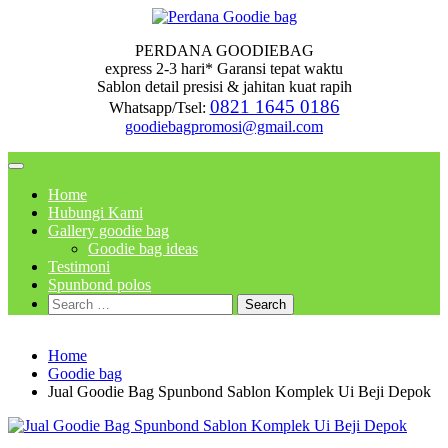
Skip
to
PERDANA GOODIEBAG
content
express 2-3 hari* Garansi tepat waktu
Sablon detail presisi & jahitan kuat rapih
0821 1645 0186
Whatsapp/Tsel:
goodiebagpromosi@gmail.com
Home
Hubungi Kami
Gallery goodie bag
Goodie bag ideas
Testimoni
Spunbond polos
Search
for:
Home
Goodie bag
Jual Goodie Bag Spunbond Sablon Komplek Ui Beji Depok