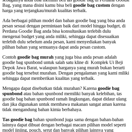
Bag, yang mana disini kamu bisa beli
goodie bag custom
dengan
harga yang terjangkau/murah kualitas terbaik.
Ada berbagai pilihan model dan bahan goodie bag yang bisa anda
pesan sesuai dengan permintaan baik dari model hingga budget, di
Perdana Goodie Bag anda bisa konsultasikan terlebih dulu
mengenai budget yang anda miliki, sehingga dapat disesuaikan
terlebih dulu sebelum anda pesan, kami menyediakan banyak
pilihan bahan yang semuanya dapat anda pesan custom.
Contoh
goodie bag murah
yang juga bisa anda pesan adalah
goodie bag spunbond untuk salah satu kline di Komplek Ui Beji
Depok Jawa Barat, walaupun harganya yang murah bukan berarti
goodie bag tersebut murahan. Dengan pengalaman yang kami miliki
sehingga dapat memberikan kualitas yang terbaik.
Mengapa dapat disebutkan tidak murahan? Karena
goodie bag
spunbond
atau bahan spunbond memiliki banyak kelebihan, tas
goodie bag bahan spunbond ramah lingkungan, dapat didaur ulang
dan jika digunakan untuk membawa makanan sangat aman karena
tidak mengandung bahan kimia berbahaya.
Tas goodie bag
bahan spunbond juga sama dengan bahan-bahan
lainnya dapat dibuat dengan berbagai macam pilihan model seperti
model jinjing, pouch, serut dan banyak pilihan lainnya yang