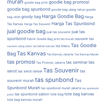
murah
goodie bag promosi
goodie bag print
goodie bag spunbond
goodie bag ulang tahun
goodie
Harga Goodie Bag
goody bag
bag ultah
Harga
Harga Tas Spunbond
Tas Kanvas
Harga Tas Souvenir
jual goodie bag
jual tas
jual tas souvenir
spunbond
souvenir tas
Pabrik Goodie Bag
print tas murah
Tas Goodie
tas blacu
tas bahan kanvas
souvenir ulang tahun
Tas Kanvas
Bag
Tas Kanvas Jakarta
Tas Kanvas Murah
tas promosi
tas
tas seminar
Tas Promosi Jakarta
Tas Souvenir
serut
tas
tas serut ransel
tas spunbond
Tas
souvenir murah
Spunbond Murah
tas spunbond murah jakarta
tas spunbond
tote bag kanvas
tas spunbond sablon
tote bag
polos
tote bag kanvas murah