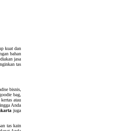
up kuat dan
engan bahan
diakan jasa
nginkan tas
ise bisnis,
goodie bag,
 kertas atau
hingga Anda
Jakarta
juga
an tas kain
n dapat Anda