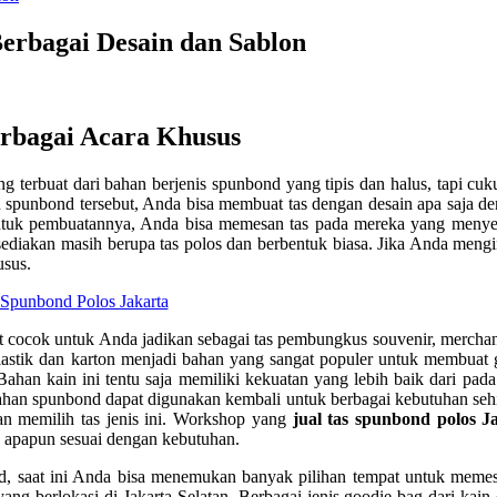
Berbagai Desain dan Sablon
erbagai Acara Khusus
g terbuat dari bahan berjenis spunbond yang tipis dan halus, tapi cuk
 spunbond tersebut, Anda bisa membuat tas dengan desain apa saja d
Untuk pembuatannya, Anda bisa memesan tas pada mereka yang menye
diakan masih berupa tas polos dan berbentuk biasa. Jika Anda mengi
usus.
 cocok untuk Anda jadikan sebagai tas pembungkus souvenir, merchand
lastik dan karton menjadi bahan yang sangat populer untuk membuat 
ahan kain ini tentu saja memiliki kekuatan yang lebih baik dari pada
berbahan spunbond dapat digunakan kembali untuk berbagai kebutuhan se
n memilih tas jenis ini. Workshop yang
jual tas spunbond polos 
a apapun sesuai dengan kebutuhan.
d, saat ini Anda bisa menemukan banyak pilihan tempat untuk memes
ang berlokasi di Jakarta Selatan. Berbagai jenis goodie bag dari kai