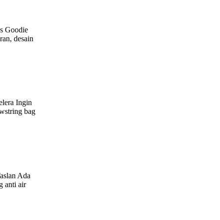
as Goodie
ran, desain
lera Ingin
wstring bag
Taslan Ada
 anti air