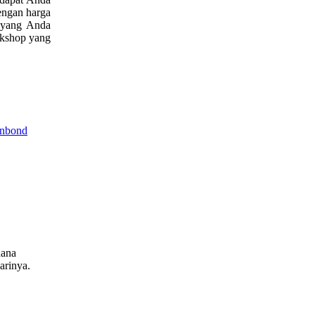
engan harga
a yang Anda
rkshop yang
unbond
dana
arinya.