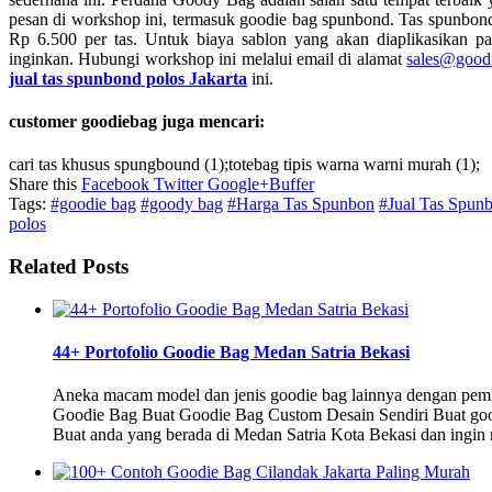
pesan di workshop ini, termasuk goodie bag spunbond. Tas spunbond
Rp 6.500 per tas. Untuk biaya sablon yang akan diaplikasikan p
inginkan. Hubungi workshop ini melalui email di alamat
sales@good
jual tas spunbond polos Jakarta
ini.
customer goodiebag juga mencari:
cari tas khusus spungbound (1);totebag tipis warna warni murah (1);
Share this
Facebook
Twitter
Google+
Buffer
Tags:
#goodie bag
#goody bag
#Harga Tas Spunbon
#Jual Tas Spunb
polos
Related Posts
44+ Portofolio Goodie Bag Medan Satria Bekasi
Aneka macam model dan jenis goodie bag lainnya dengan pem
Goodie Bag Buat Goodie Bag Custom Desain Sendiri Buat goodi
Buat anda yang berada di Medan Satria Kota Bekasi dan ingi