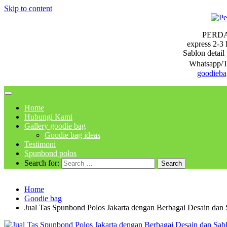
Skip to content
PERD
express 2-3 
Sablon detail 
Whatsapp/T
goodieb
Home
Hubungi Kami
Gallery goodie bag
Goodie bag ideas
Testimoni
Spunbond polos
Search for:
Home
Goodie bag
Jual Tas Spunbond Polos Jakarta dengan Berbagai Desain dan