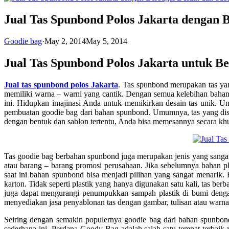
Jual Tas Spunbond Polos Jakarta dengan 
Goodie bag
·
May 2, 2014
May 5, 2014
Jual Tas Spunbond Polos Jakarta untuk B
Jual tas spunbond polos Jakarta
. Tas spunbond merupakan tas yan
memiliki warna – warni yang cantik. Dengan semua kelebihan bahan
ini. Hidupkan imajinasi Anda untuk memikirkan desain tas unik. 
pembuatan goodie bag dari bahan spunbond. Umumnya, tas yang dise
dengan bentuk dan sablon tertentu, Anda bisa memesannya secara kh
Tas goodie bag berbahan spunbond juga merupakan jenis yang sangat
atau barang – barang promosi perusahaan. Jika sebelumnya bahan p
saat ini bahan spunbond bisa menjadi pilihan yang sangat menarik. B
karton. Tidak seperti plastik yang hanya digunakan satu kali, tas 
juga dapat mengurangi penumpukkan sampah plastik di bumi denga
menyediakan jasa penyablonan tas dengan gambar, tulisan atau warn
Seiring dengan semakin populernya goodie bag dari bahan spunbon
sederhana ini. Perdana Goody Bag adalah salah satu tempat terbaik y