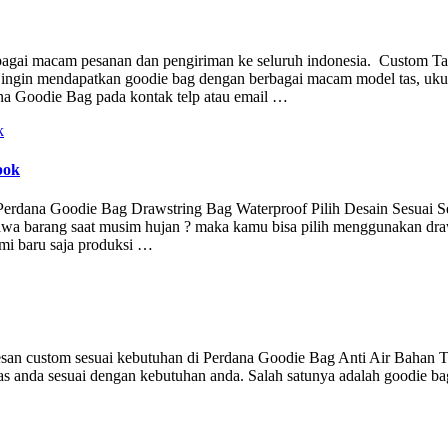
rbagai macam pesanan dan pengiriman ke seluruh indonesia. Custom T
 ingin mendapatkan goodie bag dengan berbagai macam model tas, uku
na Goodie Bag pada kontak telp atau email …
pok
Perdana Goodie Bag Drawstring Bag Waterproof Pilih Desain Sesuai Se
awa barang saat musim hujan ? maka kamu bisa pilih menggunakan dra
ami baru saja produksi …
pesan custom sesuai kebutuhan di Perdana Goodie Bag Anti Air Bahan 
as anda sesuai dengan kebutuhan anda. Salah satunya adalah goodie bag