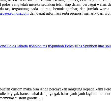
 polos yang telah mereka sediakan telah siap dalam berbagai warna d
ada tas, tergantung pada ukuran, bentuk gambar, dan jumlah warn
iebagpromosi.com
dan dapat informasi serta promosi menarik dari wo
ond Polos Jakarta
#Sablon tas
#Spunbon Polos
#Tas Spunbon
#tas sp
buatan custom maka bisa Anda percayakan langsung kepada kami Per
e bag gak harus mahal dan juga gak harus jauh-jauh lagi untuk menc
n membuat custom goodie …