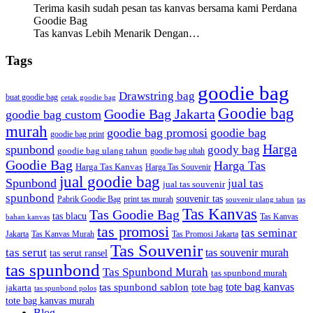
Terima kasih sudah pesan tas kanvas bersama kami Perdana
Goodie Bag
Tas kanvas Lebih Menarik Dengan…
Tags
goodie bag
Drawstring bag
buat goodie bag
cetak goodie bag
Goodie bag
Goodie Bag Jakarta
goodie bag custom
murah
goodie bag promosi
goodie bag
goodie bag print
Harga
spunbond
goody bag
goodie bag ulang tahun
goodie bag ultah
Goodie Bag
Harga Tas
Harga Tas Kanvas
Harga Tas Souvenir
jual goodie bag
Spunbond
jual tas
jual tas souvenir
spunbond
souvenir tas
Pabrik Goodie Bag
print tas murah
tas
souvenir ulang tahun
Tas Kanvas
Tas Goodie Bag
tas blacu
Tas Kanvas
bahan kanvas
tas promosi
tas seminar
Jakarta
Tas Promosi Jakarta
Tas Kanvas Murah
Tas Souvenir
tas serut
tas souvenir murah
tas serut ransel
tas spunbond
Tas Spunbond Murah
tas spunbond murah
tote bag kanvas
tas spunbond sablon
tote bag
jakarta
tas spunbond polos
tote bag kanvas murah
Blog