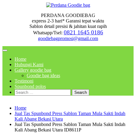
Skip
to
PERDANA GOODIEBAG
content
express 2-3 hari* Garansi tepat waktu
Sablon detail presisi & jahitan kuat rapih
0821 1645 0186
Whatsapp/Tsel:
goodiebagpromosi@gmail.com
Home
Hubungi Kami
Gallery goodie bag
Goodie bag ideas
Testimoni
Spunbond polos
Search
for:
Home
Jual Tas Spunbond Press Sablon Taman Mula Sakti Indah
Kali Abang Bekasi Utara
Jual Tas Spunbond Press Sablon Taman Mula Sakti Indah
Kali Abang Bekasi Utara ID8611P