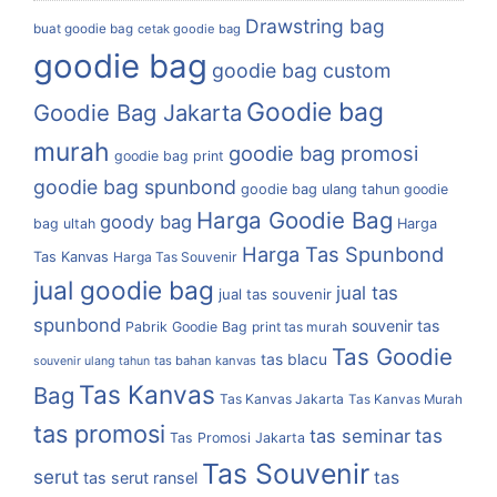
Drawstring bag
buat goodie bag
cetak goodie bag
goodie bag
goodie bag custom
Goodie bag
Goodie Bag Jakarta
murah
goodie bag promosi
goodie bag print
goodie bag spunbond
goodie bag ulang tahun
goodie
Harga Goodie Bag
goody bag
bag ultah
Harga
Harga Tas Spunbond
Tas Kanvas
Harga Tas Souvenir
jual goodie bag
jual tas
jual tas souvenir
spunbond
souvenir tas
Pabrik Goodie Bag
print tas murah
Tas Goodie
tas blacu
tas bahan kanvas
souvenir ulang tahun
Tas Kanvas
Bag
Tas Kanvas Jakarta
Tas Kanvas Murah
tas promosi
tas
tas seminar
Tas Promosi Jakarta
Tas Souvenir
serut
tas
tas serut ransel