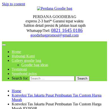
Skip to content
PERDANA GOODIEBAG
express 2-3 hari* Garansi tepat waktu
Sablon detail presisi & jahitan kuat rapih
0821 1645 0186
Whatsapp/Tsel:
goodiebagpromosi@gmail.com
Home
Hubungi Kami
Gallery goodie bag
Goodie bag ideas
Testimoni
Spunbond polos
Search for:
Home
Konveksi Tas Jakarta Pusat Pembuatan Tas Custom Harga
Murah
Konveksi Tas Jakarta Pusat Pembuatan Tas Custom Harga
Murah ID2950P