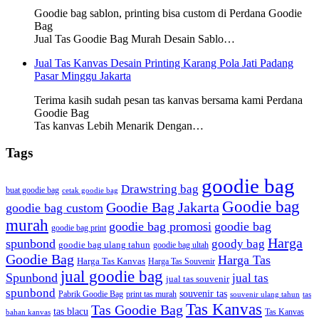
Goodie bag sablon, printing bisa custom di Perdana Goodie
Bag
Jual Tas Goodie Bag Murah Desain Sablo…
Jual Tas Kanvas Desain Printing Karang Pola Jati Padang
Pasar Minggu Jakarta
Terima kasih sudah pesan tas kanvas bersama kami Perdana
Goodie Bag
Tas kanvas Lebih Menarik Dengan…
Tags
goodie bag
Drawstring bag
buat goodie bag
cetak goodie bag
Goodie bag
Goodie Bag Jakarta
goodie bag custom
murah
goodie bag promosi
goodie bag
goodie bag print
Harga
spunbond
goody bag
goodie bag ulang tahun
goodie bag ultah
Goodie Bag
Harga Tas
Harga Tas Kanvas
Harga Tas Souvenir
jual goodie bag
Spunbond
jual tas
jual tas souvenir
spunbond
souvenir tas
Pabrik Goodie Bag
print tas murah
tas
souvenir ulang tahun
Tas Kanvas
Tas Goodie Bag
tas blacu
Tas Kanvas
bahan kanvas