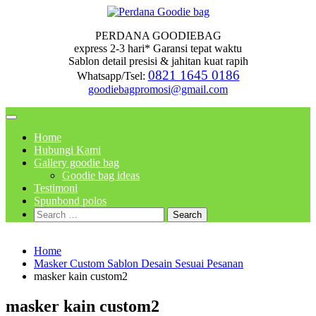
Skip
to
PERDANA GOODIEBAG
content
express 2-3 hari* Garansi tepat waktu
Sablon detail presisi & jahitan kuat rapih
0821 1645 0186
Whatsapp/Tsel:
goodiebagpromosi@gmail.com
Home
Hubungi Kami
Gallery goodie bag
Goodie bag ideas
Testimoni
Spunbond polos
Search
for:
Home
Masker Custom Sablon Desain Sesuai Pesanan
masker kain custom2
masker kain custom2