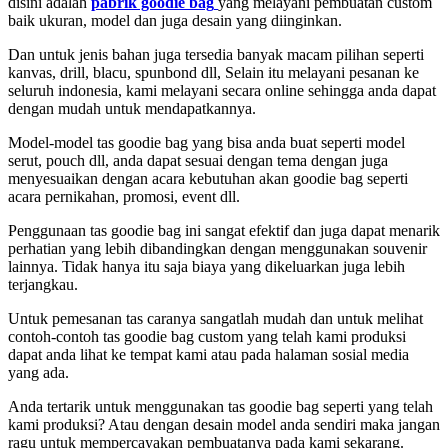
disini adalah
pabrik goodie bag
yang melayani pembuatan custom
baik ukuran, model dan juga desain yang diinginkan.
Dan untuk jenis bahan juga tersedia banyak macam pilihan seperti
kanvas, drill, blacu, spunbond dll, Selain itu melayani pesanan ke
seluruh indonesia, kami melayani secara online sehingga anda dapat
dengan mudah untuk mendapatkannya.
Model-model tas goodie bag yang bisa anda buat seperti model
serut, pouch dll, anda dapat sesuai dengan tema dengan juga
menyesuaikan dengan acara kebutuhan akan goodie bag seperti
acara pernikahan, promosi, event dll.
Penggunaan tas goodie bag ini sangat efektif dan juga dapat menarik
perhatian yang lebih dibandingkan dengan menggunakan souvenir
lainnya. Tidak hanya itu saja biaya yang dikeluarkan juga lebih
terjangkau.
Untuk pemesanan tas caranya sangatlah mudah dan untuk melihat
contoh-contoh tas goodie bag custom yang telah kami produksi
dapat anda lihat ke tempat kami atau pada halaman sosial media
yang ada.
Anda tertarik untuk menggunakan tas goodie bag seperti yang telah
kami produksi? Atau dengan desain model anda sendiri maka jangan
ragu untuk mempercayakan pembuatanya pada kami sekarang.