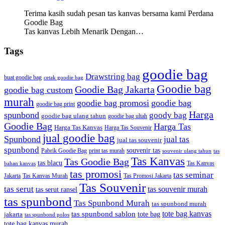
Terima kasih sudah pesan tas kanvas bersama kami Perdana
Goodie Bag
Tas kanvas Lebih Menarik Dengan…
Tags
goodie bag
Drawstring bag
buat goodie bag
cetak goodie bag
Goodie bag
Goodie Bag Jakarta
goodie bag custom
murah
goodie bag promosi
goodie bag
goodie bag print
Harga
spunbond
goody bag
goodie bag ulang tahun
goodie bag ultah
Goodie Bag
Harga Tas
Harga Tas Kanvas
Harga Tas Souvenir
jual goodie bag
Spunbond
jual tas
jual tas souvenir
spunbond
souvenir tas
Pabrik Goodie Bag
print tas murah
tas
souvenir ulang tahun
Tas Kanvas
Tas Goodie Bag
tas blacu
Tas Kanvas
bahan kanvas
tas promosi
tas seminar
Jakarta
Tas Promosi Jakarta
Tas Kanvas Murah
Tas Souvenir
tas serut
tas souvenir murah
tas serut ransel
tas spunbond
Tas Spunbond Murah
tas spunbond murah
tote bag kanvas
tas spunbond sablon
tote bag
jakarta
tas spunbond polos
tote bag kanvas murah