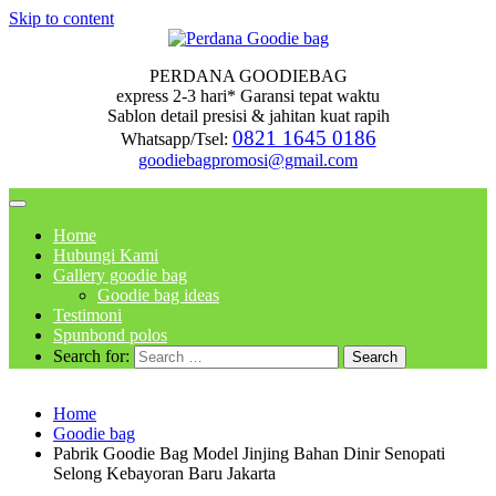
Skip to content
PERDANA GOODIEBAG
express 2-3 hari* Garansi tepat waktu
Sablon detail presisi & jahitan kuat rapih
0821 1645 0186
Whatsapp/Tsel:
goodiebagpromosi@gmail.com
Home
Hubungi Kami
Gallery goodie bag
Goodie bag ideas
Testimoni
Spunbond polos
Search for:
Home
Goodie bag
Pabrik Goodie Bag Model Jinjing Bahan Dinir Senopati
Selong Kebayoran Baru Jakarta